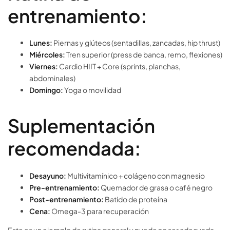
entrenamiento:
Lunes:
Piernas y glúteos (sentadillas, zancadas, hip thrust)
Miércoles:
Tren superior (press de banca, remo, flexiones)
Viernes:
Cardio HIIT + Core (sprints, planchas,
abdominales)
Domingo:
Yoga o movilidad
Suplementación
recomendada:
Desayuno:
Multivitamínico + colágeno con magnesio
Pre-entrenamiento:
Quemador de grasa o café negro
Post-entrenamiento:
Batido de proteína
Cena:
Omega-3 para recuperación
Este es un ejemplo de rutina general y puede no ser adecuada