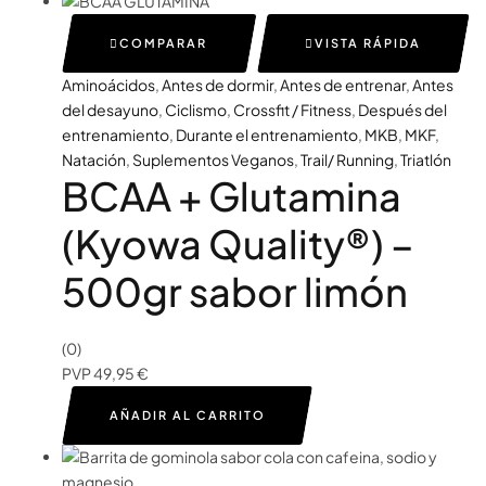
COMPARAR
VISTA RÁPIDA
Aminoácidos
,
Antes de dormir
,
Antes de entrenar
,
Antes
del desayuno
,
Ciclismo
,
Crossfit / Fitness
,
Después del
entrenamiento
,
Durante el entrenamiento
,
MKB
,
MKF
,
Natación
,
Suplementos Veganos
,
Trail/ Running
,
Triatlón
BCAA + Glutamina
(Kyowa Quality®) –
500gr sabor limón
(0)
PVP
49,95
€
AÑADIR AL CARRITO