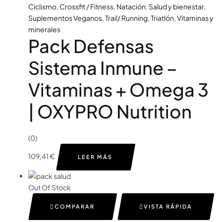
Ciclismo
,
Crossfit / Fitness
,
Natación
,
Salud y bienestar
,
Suplementos Veganos
,
Trail/ Running
,
Triatlón
,
Vitaminas y
minerales
Pack Defensas
Sistema Inmune –
Vitaminas + Omega 3
| OXYPRO Nutrition
(0)
109,41
€
LEER MÁS
Out Of Stock
COMPARAR
VISTA RÁPIDA