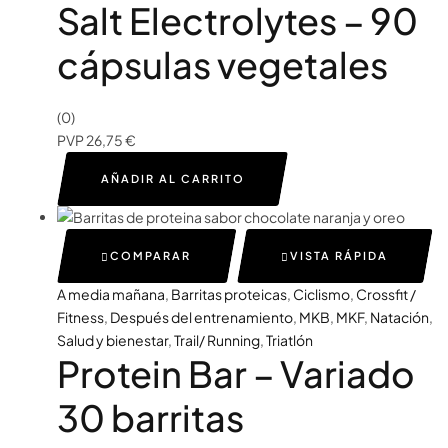
Salt Electrolytes – 90
cápsulas vegetales
(0)
PVP
26,75
€
AÑADIR AL CARRITO
COMPARAR
VISTA RÁPIDA
A media mañana
,
Barritas proteicas
,
Ciclismo
,
Crossfit /
Fitness
,
Después del entrenamiento
,
MKB
,
MKF
,
Natación
,
Salud y bienestar
,
Trail/ Running
,
Triatlón
Protein Bar – Variado
30 barritas