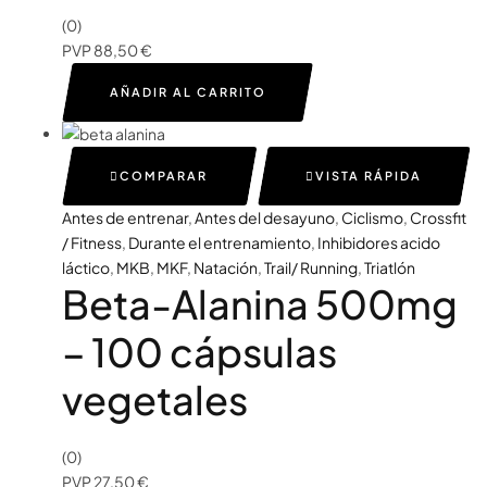
(0)
PVP
88,50
€
AÑADIR AL CARRITO
COMPARAR
VISTA RÁPIDA
Antes de entrenar
,
Antes del desayuno
,
Ciclismo
,
Crossfit
/ Fitness
,
Durante el entrenamiento
,
Inhibidores acido
láctico
,
MKB
,
MKF
,
Natación
,
Trail/ Running
,
Triatlón
Beta-Alanina 500mg
– 100 cápsulas
vegetales
(0)
PVP
27,50
€