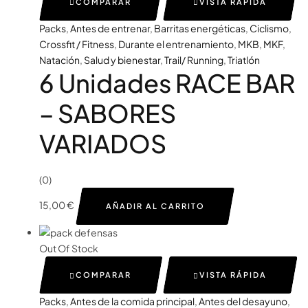
COMPARAR
VISTA RÁPIDA
Packs
,
Antes de entrenar
,
Barritas energéticas
,
Ciclismo
,
Crossfit / Fitness
,
Durante el entrenamiento
,
MKB
,
MKF
,
Natación
,
Salud y bienestar
,
Trail/ Running
,
Triatlón
6 Unidades RACE BAR
– SABORES
VARIADOS
(0)
15,00
€
AÑADIR AL CARRITO
Out Of Stock
COMPARAR
VISTA RÁPIDA
Packs
,
Antes de la comida principal
,
Antes del desayuno
,