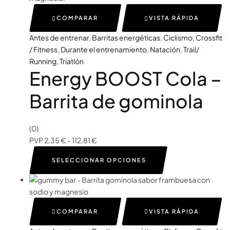
COMPARAR
VISTA RÁPIDA
Antes de entrenar
,
Barritas energéticas
,
Ciclismo
,
Crossfit
/ Fitness
,
Durante el entrenamiento
,
Natación
,
Trail/
Running
,
Triatlón
Energy BOOST Cola –
Barrita de gominola
(0)
PVP
2,35
€
-
112,81
€
SELECCIONAR OPCIONES
COMPARAR
VISTA RÁPIDA