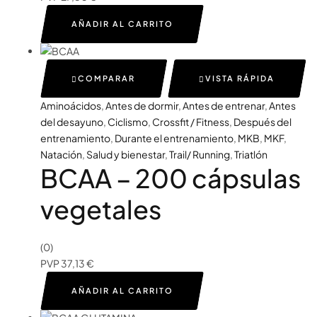
AÑADIR AL CARRITO
COMPARAR
VISTA RÁPIDA
Aminoácidos
,
Antes de dormir
,
Antes de entrenar
,
Antes
del desayuno
,
Ciclismo
,
Crossfit / Fitness
,
Después del
entrenamiento
,
Durante el entrenamiento
,
MKB
,
MKF
,
Natación
,
Salud y bienestar
,
Trail/ Running
,
Triatlón
BCAA – 200 cápsulas
vegetales
(0)
PVP
37,13
€
AÑADIR AL CARRITO