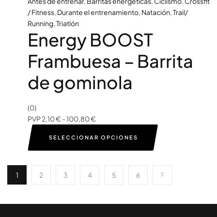
Antes de entrenar
,
Barritas energéticas
,
Ciclismo
,
Crossfit
/ Fitness
,
Durante el entrenamiento
,
Natación
,
Trail/
Running
,
Triatlón
Energy BOOST
Frambuesa – Barrita
de gominola
(0)
PVP
2,10
€
-
100,80
€
SELECCIONAR OPCIONES
1
2
3
4
5
6