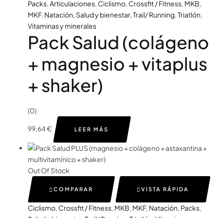
Packs
,
Articulaciones
,
Ciclismo
,
Crossfit / Fitness
,
MKB
,
MKF
,
Natación
,
Salud y bienestar
,
Trail/ Running
,
Triatlón
,
Vitaminas y minerales
Pack Salud (colágeno
+ magnesio + vitaplus
+ shaker)
(0)
99,64
€
LEER MÁS
Out Of Stock
COMPARAR
VISTA RÁPIDA
Ciclismo
,
Crossfit / Fitness
,
MKB
,
MKF
,
Natación
,
Packs
,