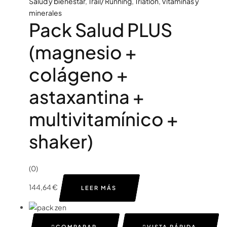
Salud y bienestar
,
Trail/ Running
,
Triatlón
,
Vitaminas y
minerales
Pack Salud PLUS
(magnesio +
colágeno +
astaxantina +
multivitamínico +
shaker)
(0)
144,64
€
LEER MÁS
COMPARAR
VISTA RÁPIDA