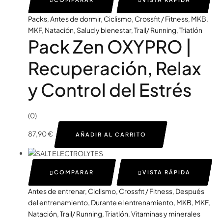
Packs
,
Antes de dormir
,
Ciclismo
,
Crossfit / Fitness
,
MKB
,
MKF
,
Natación
,
Salud y bienestar
,
Trail/ Running
,
Triatlón
Pack Zen OXYPRO |
Recuperación, Relax
y Control del Estrés
(0)
87,90
€
AÑADIR AL CARRITO
COMPARAR
VISTA RÁPIDA
Antes de entrenar
,
Ciclismo
,
Crossfit / Fitness
,
Después
del entrenamiento
,
Durante el entrenamiento
,
MKB
,
MKF
,
Natación
,
Trail/ Running
,
Triatlón
,
Vitaminas y minerales