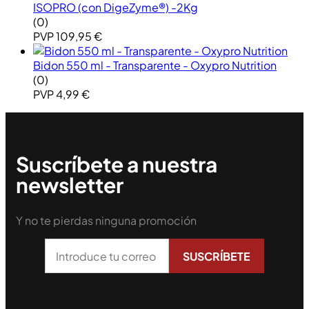
ISOPRO (con DigeZyme®) -2Kg
(0)
PVP
109,95
€
Bidon 550 ml - Transparente - Oxypro Nutrition
(0)
PVP
4,99
€
Suscríbete a nuestra
newsletter
Y no te pierdas ninguna promoción