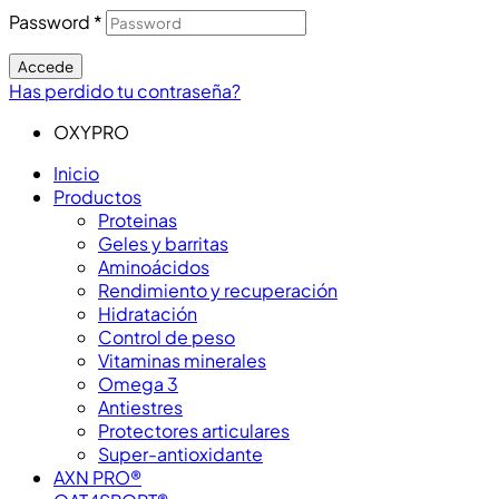
Password
*
Accede
Has perdido tu contraseña?
OXYPRO
Inicio
Productos
Proteinas
Geles y barritas
Aminoácidos
Rendimiento y recuperación
Hidratación
Control de peso
Vitaminas minerales
Omega 3
Antiestres
Protectores articulares
Super-antioxidante
AXN PRO®