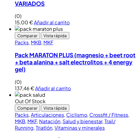
VARIADOS
(0)
15,00
€
Añadir al carrito
Comparar
Vista rápida
Packs
,
MKB
,
MKF
Pack MARATON PLUS (magnesio + beet root
+ beta alanina + salt electrolitos + 4 energy
gel)
(0)
137,46
€
Añadir al carrito
Out Of Stock
Comparar
Vista rápida
Packs
,
Articulaciones
,
Ciclismo
,
Crossfit / Fitness
,
MKB
,
MKF
,
Natación
,
Salud y bienestar
,
Trail/
Running
,
Triatlón
,
Vitaminas y minerales