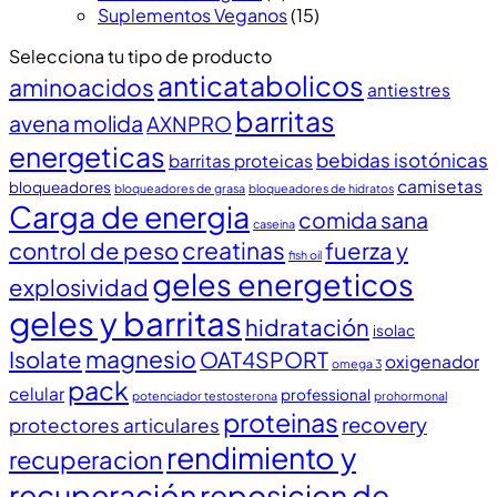
Suplementos Veganos
(15)
Selecciona tu tipo de producto
anticatabolicos
aminoacidos
antiestres
barritas
avena molida
AXNPRO
energeticas
bebidas isotónicas
barritas proteicas
camisetas
bloqueadores
bloqueadores de grasa
bloqueadores de hidratos
Carga de energia
comida sana
caseina
creatinas
control de peso
fuerza y
fish oil
geles energeticos
explosividad
geles y barritas
hidratación
isolac
magnesio
Isolate
OAT4SPORT
oxigenador
omega 3
pack
celular
professional
potenciador testosterona
prohormonal
proteinas
recovery
protectores articulares
rendimiento y
recuperacion
recuperación
reposicion de