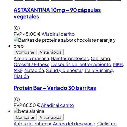
ASTAXANTINA 10mg – 90 cápsulas
vegetales
(0)
PVP
45,00
€
Añadir al carrito
Comparar
Vista rápida
A media mañana
,
Barritas proteicas
,
Ciclismo
,
Crossfit / Fitness
,
Después del entrenamiento
,
MKB
,
MKF
,
Natación
,
Salud y bienestar
,
Trail/ Running
,
Triatlón
Protein Bar – Variado 30 barritas
(0)
PVP
88,50
€
Añadir al carrito
Comparar
Vista rápida
Antes de entrenar
,
Antes del desayuno
,
Ciclismo
,