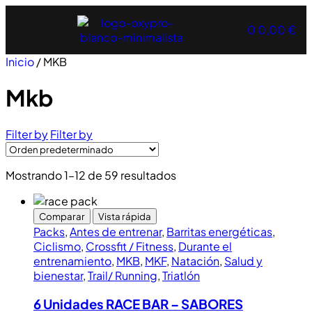
0
0,00
€
Inicio
/ MKB
Mkb
Filter by
Filter by
Mostrando 1–12 de 59 resultados
Comparar
Vista rápida
Packs
,
Antes de entrenar
,
Barritas energéticas
,
Ciclismo
,
Crossfit / Fitness
,
Durante el
entrenamiento
,
MKB
,
MKF
,
Natación
,
Salud y
bienestar
,
Trail/ Running
,
Triatlón
6 Unidades RACE BAR – SABORES