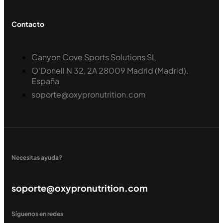
Contacto
Canyon Cove Sports Solutions SL
O'Donell N 32, 2A 28009 Madrid (Madrid).
España
soporte@oxypronutrition.com
Necesitas ayuda?
soporte@oxypronutrition.com
Síguenos en redes