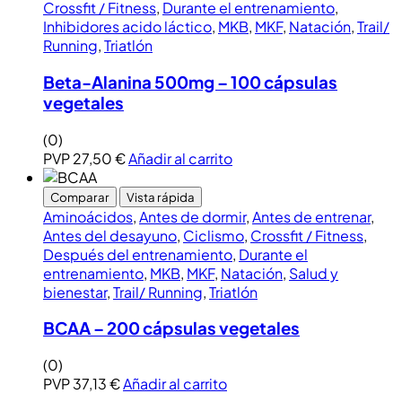
Crossfit / Fitness
,
Durante el entrenamiento
,
Inhibidores acido láctico
,
MKB
,
MKF
,
Natación
,
Trail/
Running
,
Triatlón
Beta-Alanina 500mg – 100 cápsulas
vegetales
(0)
PVP
27,50
€
Añadir al carrito
Comparar
Vista rápida
Aminoácidos
,
Antes de dormir
,
Antes de entrenar
,
Antes del desayuno
,
Ciclismo
,
Crossfit / Fitness
,
Después del entrenamiento
,
Durante el
entrenamiento
,
MKB
,
MKF
,
Natación
,
Salud y
bienestar
,
Trail/ Running
,
Triatlón
BCAA – 200 cápsulas vegetales
(0)
PVP
37,13
€
Añadir al carrito