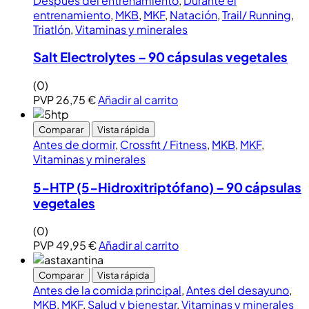
Después del entrenamiento
,
Durante el
entrenamiento
,
MKB
,
MKF
,
Natación
,
Trail/ Running
,
Triatlón
,
Vitaminas y minerales
Salt Electrolytes – 90 cápsulas vegetales
(0)
PVP
26,75
€
Añadir al carrito
Comparar
Vista rápida
Antes de dormir
,
Crossfit / Fitness
,
MKB
,
MKF
,
Vitaminas y minerales
5-HTP (5-Hidroxitriptófano) – 90 cápsulas
vegetales
(0)
PVP
49,95
€
Añadir al carrito
Comparar
Vista rápida
Antes de la comida principal
,
Antes del desayuno
,
MKB
,
MKF
,
Salud y bienestar
,
Vitaminas y minerales