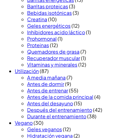
Barritas proteicas
(3)
Bebidas isotónicas
(3)
Creatina
(10)
Geles energéticos
(12)
Inhibidores acido láctico
(1)
Prohormonal
(1)
Proteinas
(12)
Quemadores de grasa
(7)
Recuperador muscular
(1)
Vitaminas y minerales
(12)
Utilización
(87)
A media mañana
(7)
Antes de dormir
(9)
Antes de entrenar
(55)
Antes de la comida principal
(4)
Antes del desayuno
(15)
Después del entrenamiento
(42)
Durante el entrenamiento
(38)
Vegano
(30)
Geles veganos
(12)
Hidratación vegana
(2)