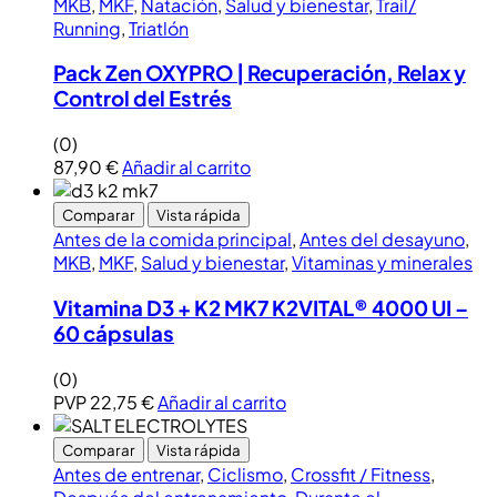
MKB
,
MKF
,
Natación
,
Salud y bienestar
,
Trail/
Running
,
Triatlón
Pack Zen OXYPRO | Recuperación, Relax y
Control del Estrés
(0)
87,90
€
Añadir al carrito
Comparar
Vista rápida
Antes de la comida principal
,
Antes del desayuno
,
MKB
,
MKF
,
Salud y bienestar
,
Vitaminas y minerales
Vitamina D3 + K2 MK7 K2VITAL® 4000 UI –
60 cápsulas
(0)
PVP
22,75
€
Añadir al carrito
Comparar
Vista rápida
Antes de entrenar
,
Ciclismo
,
Crossfit / Fitness
,