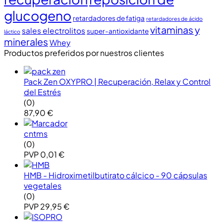
glucogeno
retardadores de fatiga
retardadores de ácido
vitaminas y
sales electrolitos
super-antioxidante
láctico
minerales
Whey
Productos preferidos por nuestros clientes
Pack Zen OXYPRO | Recuperación, Relax y Control
del Estrés
(0)
87,90
€
cntms
(0)
PVP
0,01
€
HMB - Hidroximetilbutirato cálcico - 90 cápsulas
vegetales
(0)
PVP
29,95
€