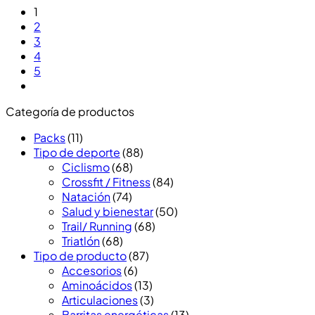
1
2
3
4
5
Categoría de productos
Packs
(11)
Tipo de deporte
(88)
Ciclismo
(68)
Crossfit / Fitness
(84)
Natación
(74)
Salud y bienestar
(50)
Trail/ Running
(68)
Triatlón
(68)
Tipo de producto
(87)
Accesorios
(6)
Aminoácidos
(13)
Articulaciones
(3)
Barritas energéticas
(13)