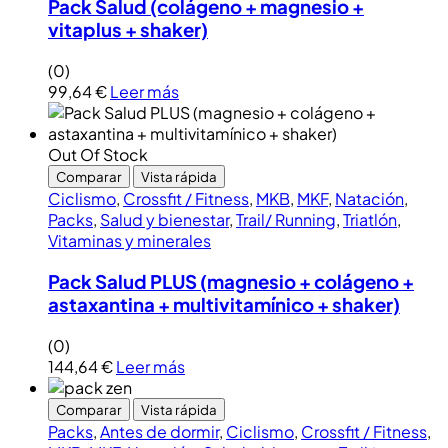
Pack Salud (colágeno + magnesio +
vitaplus + shaker)
(0)
99,64
€
Leer más
Out Of Stock
Comparar
Vista rápida
Ciclismo
,
Crossfit / Fitness
,
MKB
,
MKF
,
Natación
,
Packs
,
Salud y bienestar
,
Trail/ Running
,
Triatlón
,
Vitaminas y minerales
Pack Salud PLUS (magnesio + colágeno +
astaxantina + multivitamínico + shaker)
(0)
144,64
€
Leer más
Comparar
Vista rápida
Packs
,
Antes de dormir
,
Ciclismo
,
Crossfit / Fitness
,