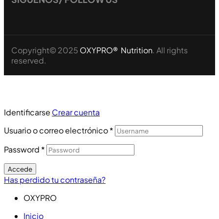
Copyright© 2025
OXYPRO® Nutrition
. All rights
reserved.
Identificarse
Crear cuenta
Usuario o correo electrónico
*
Password
*
Accede
Has perdido tu contraseña?
OXYPRO
Inicio