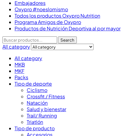
Embajadores
Oxypro #noeslomismo
Todos los productos Oxypro Nutrition
Programa Amigos de Oxypro
Productos de Nutrición Deportiva al por mayor
Search
All category
All category
MKB
MKF
Packs
Tipo de deporte
Ciclismo
Crossfit / Fitness
Natación
Salud y bienestar
Trail/ Running
Triatlón
Tipo de producto
Accesorios