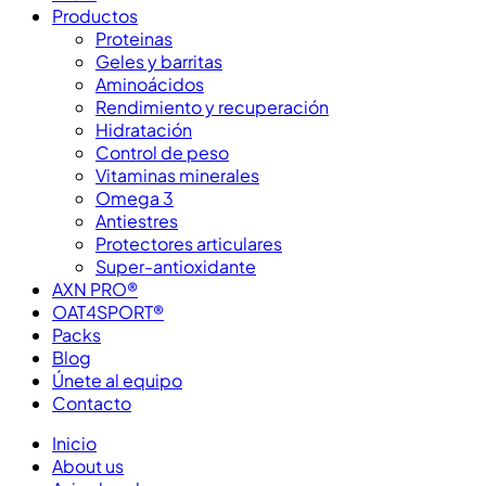
Productos
Proteinas
Geles y barritas
Aminoácidos
Rendimiento y recuperación
Hidratación
Control de peso
Vitaminas minerales
Omega 3
Antiestres
Protectores articulares
Super-antioxidante
AXN PRO®
OAT4SPORT®
Packs
Blog
Únete al equipo
Contacto
Inicio
About us