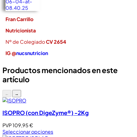
Fran Carrillo
Nutricionista
Nº de Colegiado
CV 2654
IG @
nucsnutricion
Productos mencionados en este
artículo
←
→
ISOPRO (con DigeZyme®) -2Kg
PVP
109,95
€
Seleccionar opciones