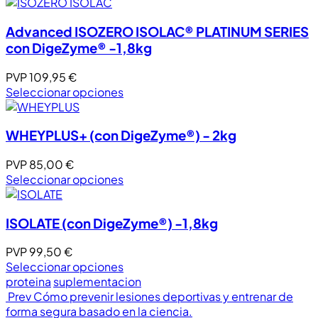
Advanced ISOZERO ISOLAC® PLATINUM SERIES
con DigeZyme® -1,8kg
PVP
109,95
€
Seleccionar opciones
WHEYPLUS+ (con DigeZyme®) - 2kg
PVP
85,00
€
Seleccionar opciones
ISOLATE (con DigeZyme®) -1,8kg
PVP
99,50
€
Seleccionar opciones
proteina
suplementacion
Prev
Cómo prevenir lesiones deportivas y entrenar de
forma segura basado en la ciencia.