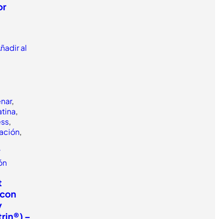
or
ñadir al
enar
,
tina
,
ess
,
ación
,
/
lón
t
(con
y
rin®) –