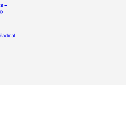
s –
o
ñadir al