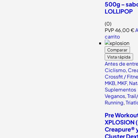
500g – sab
LOLLIPOP
(0)
PVP
46,00
€
A
carrito
Comparar
Vista rápida
Antes de entr
Ciclismo
,
Crea
Crossfit / Fitn
MKB
,
MKF
,
Nat
Suplementos
Veganos
,
Trail
Running
,
Triat
Pre Workou
XPLOSION 
Creapure® 
Cluster Dext