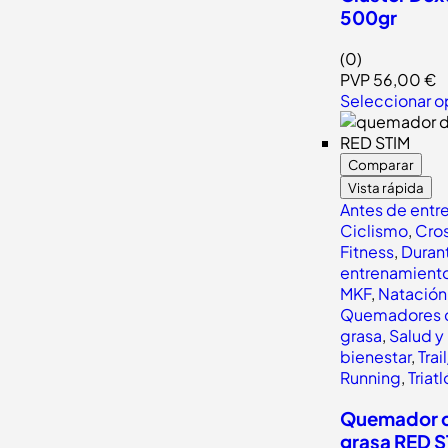
500gr
(0)
PVP
56,00
€
Seleccionar o
Comparar
Vista rápida
Antes de entr
Ciclismo
,
Cros
Fitness
,
Durant
entrenamient
MKF
,
Natación
Quemadores 
grasa
,
Salud y
bienestar
,
Trail
Running
,
Triat
Quemador 
grasa RED 