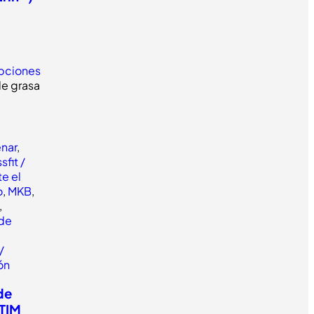
pciones
enar
,
sfit /
e el
o
,
MKB
,
,
de
/
lón
de
STIM