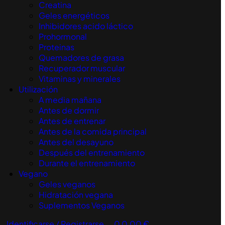
Creatina
Geles energéticos
Inhibidores acido láctico
Prohormonal
Proteinas
Quemadores de grasa
Recuperador muscular
Vitaminas y minerales
Utilización
A media mañana
Antes de dormir
Antes de entrenar
Antes de la comida principal
Antes del desayuno
Después del entrenamiento
Durante el entrenamiento
Vegano
Geles veganos
Hidratación vegana
Suplementos Veganos
Identificarse / Registrarse
0
0,00
€