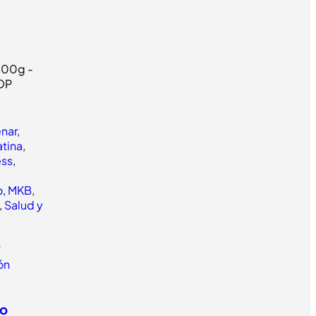
enar
,
tina
,
ess
,
o
,
MKB
,
,
Salud y
/
lón
to