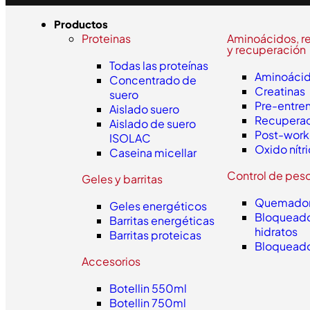
Productos
Proteinas
Aminoácidos, r
y recuperación
Todas las proteínas
Aminoáci
Concentrado de
Creatinas
suero
Pre-entre
Aislado suero
Recupera
Aislado de suero
Post-work
ISOLAC
Oxido nítr
Caseina micellar
Control de pes
Geles y barritas
Quemador
Geles energéticos
Bloqueado
Barritas energéticas
hidratos
Barritas proteicas
Bloqueado
Accesorios
Botellin 550ml
Botellin 750ml