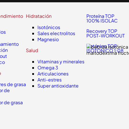
endimiento
Hidratación
Proteína TOP
100% ISOLAC
Isotónicos
Recovery TOP
dos
Sales electrolitos
POST-WORKOUT
Magnesio
namiento
Isotónico TOP
ción
Salud
ISOTONICO 1:08
out
Vitaminas y minerales
ico
Omega 3
o
Articulaciones
Anti-estres
es de grasa
Super antioxidante
r de
r de grasa