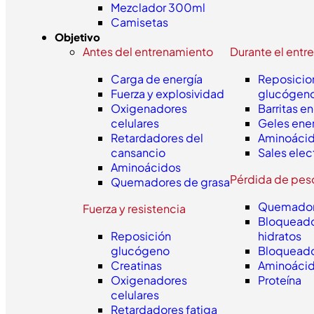
Mezclador 300ml
Camisetas
Objetivo
Antes del entrenamiento
Durante el entr
Carga de energía
Reposicio
Fuerza y explosividad
glucógen
Oxigenadores
Barritas e
celulares
Geles ene
Retardadores del
Aminoáci
cansancio
Sales elec
Aminoácidos
Pérdida de pes
Quemadores de grasa
Quemador
Fuerza y resistencia
Bloqueado
Reposición
hidratos
glucógeno
Bloqueado
Creatinas
Aminoáci
Oxigenadores
Proteína
celulares
Retardadores fatiga