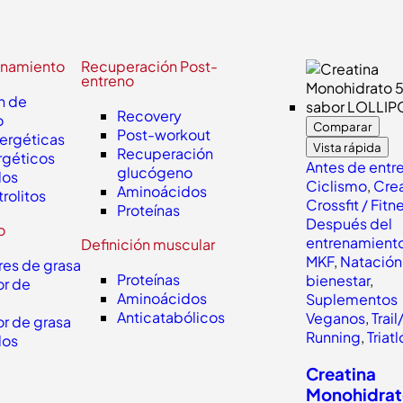
enamiento
Recuperación Post-
entreno
n de
Recovery
o
Comparar
Post-workout
nergéticas
Vista rápida
Recuperación
rgéticos
Antes de entr
glucógeno
dos
Ciclismo
,
Crea
Aminoácidos
trolitos
Crossfit / Fitn
Proteínas
Después del
o
entrenamient
Definición muscular
MKF
,
Natación
es de grasa
Proteínas
bienestar
,
r de
Aminoácidos
Suplementos
Anticatabólicos
Veganos
,
Trail
r de grasa
Running
,
Triat
dos
Creatina
Monohidra