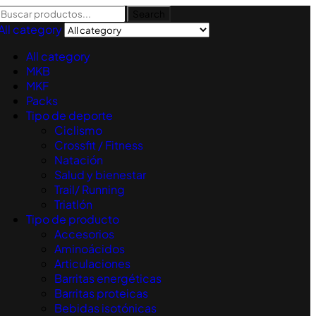
Search
All category
All category
MKB
MKF
Packs
Tipo de deporte
Ciclismo
Crossfit / Fitness
Natación
Salud y bienestar
Trail/ Running
Triatlón
Tipo de producto
Accesorios
Aminoácidos
Articulaciones
Barritas energéticas
Barritas proteicas
Bebidas isotónicas