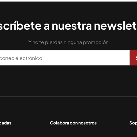
críbete a nuestra newslet
Y no te pierdas ninguna promoción
acadas
Colabora con nosotros
Sop