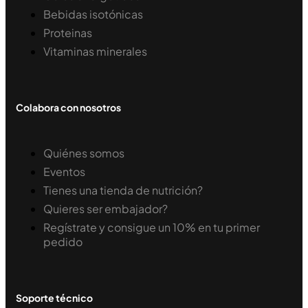
Bebidas isotónicas
Proteinas
Vitaminas minerales
Colabora con nosotros
Quiénes somos
Eventos
Tienes una tienda de nutrición?
Quieres ser embajador?
Regístrate y consigue un 10% en tu primer
pedido
Soporte técnico