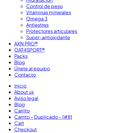
Control de peso
Vitaminas minerales
Omega 3
Antiestres
Protectores articulares
Super-antioxidante
AXN PRO®
OAT4SPORT®
Packs
Blog
Únete al equipo
Contacto
Inicio
About us
Aviso legal
Blog
Carrito
Carrito – Duplicado – [#8]
Cart
Checkout