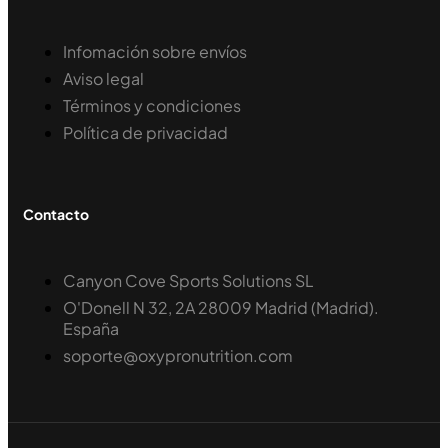
Infomación sobre envíos
Aviso legal
Términos y condiciones
Política de privacidad
Contacto
Canyon Cove Sports Solutions SL
O'Donell N 32, 2A 28009 Madrid (Madrid).
España
soporte@oxypronutrition.com