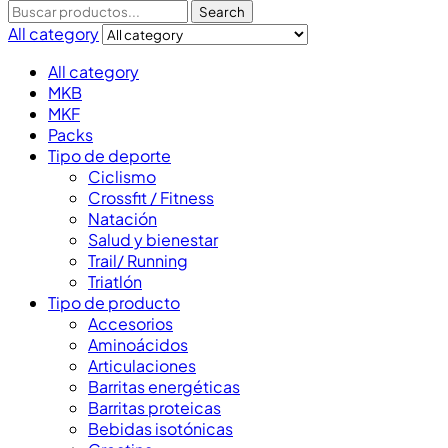
Search
All category
All category
MKB
MKF
Packs
Tipo de deporte
Ciclismo
Crossfit / Fitness
Natación
Salud y bienestar
Trail/ Running
Triatlón
Tipo de producto
Accesorios
Aminoácidos
Articulaciones
Barritas energéticas
Barritas proteicas
Bebidas isotónicas