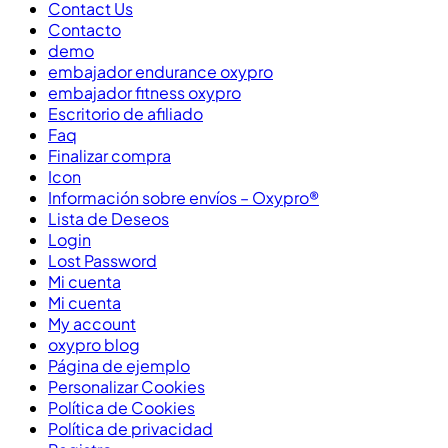
Contact Us
Contacto
demo
embajador endurance oxypro
embajador fitness oxypro
Escritorio de afiliado
Faq
Finalizar compra
Icon
Información sobre envíos – Oxypro®
Lista de Deseos
Login
Lost Password
Mi cuenta
Mi cuenta
My account
oxypro blog
Página de ejemplo
Personalizar Cookies
Política de Cookies
Política de privacidad