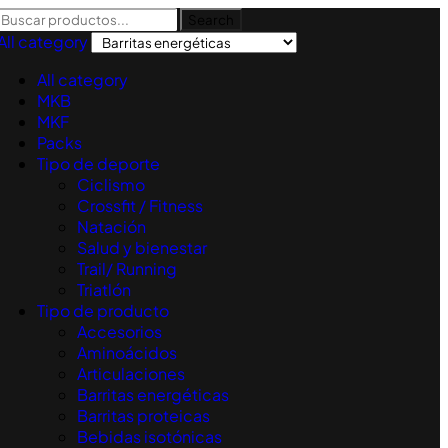
Search
All category
All category
MKB
MKF
Packs
Tipo de deporte
Ciclismo
Crossfit / Fitness
Natación
Salud y bienestar
Trail/ Running
Triatlón
Tipo de producto
Accesorios
Aminoácidos
Articulaciones
Barritas energéticas
Barritas proteicas
Bebidas isotónicas