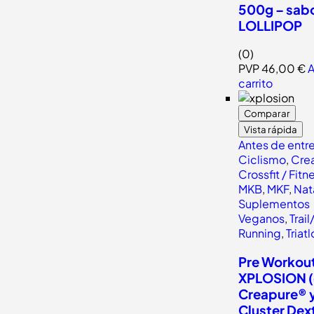
500g – sab
LOLLIPOP
(0)
PVP
46,00
€
A
carrito
Comparar
Vista rápida
Antes de entr
Ciclismo
,
Crea
Crossfit / Fitn
MKB
,
MKF
,
Nat
Suplementos
Veganos
,
Trail
Running
,
Triat
Pre Workou
XPLOSION 
Creapure® 
Cluster Dext