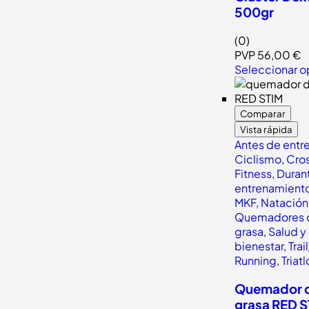
500gr
(0)
PVP
56,00
€
Seleccionar o
Comparar
Vista rápida
Antes de entr
Ciclismo
,
Cros
Fitness
,
Durant
entrenamient
MKF
,
Natación
Quemadores 
grasa
,
Salud y
bienestar
,
Trail
Running
,
Triat
Quemador 
grasa RED 