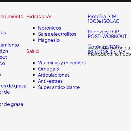
endimiento
Hidratación
Proteína TOP
100% ISOLAC
Isotónicos
Recovery TOP
dos
Sales electrolitos
POST-WORKOUT
Magnesio
namiento
Isotónico TOP
ción
Salud
ISOTONICO 1:08
out
Vitaminas y minerales
ico
Omega 3
o
Articulaciones
Anti-estres
es de grasa
Super antioxidante
r de
r de grasa