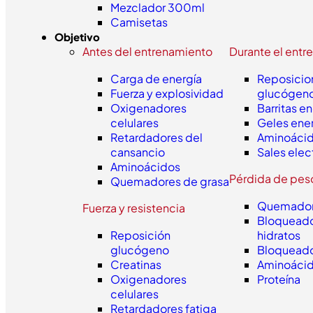
Mezclador 300ml
Camisetas
Objetivo
Antes del entrenamiento
Durante el entr
Carga de energía
Reposicio
Fuerza y explosividad
glucógen
Oxigenadores
Barritas e
celulares
Geles ene
Retardadores del
Aminoáci
cansancio
Sales elec
Aminoácidos
Pérdida de pes
Quemadores de grasa
Quemador
Fuerza y resistencia
Bloqueado
Reposición
hidratos
glucógeno
Bloqueado
Creatinas
Aminoáci
Oxigenadores
Proteína
celulares
Retardadores fatiga