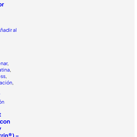
or
ñadir al
enar
,
tina
,
ess
,
ación
,
/
lón
t
(con
y
rin®) –