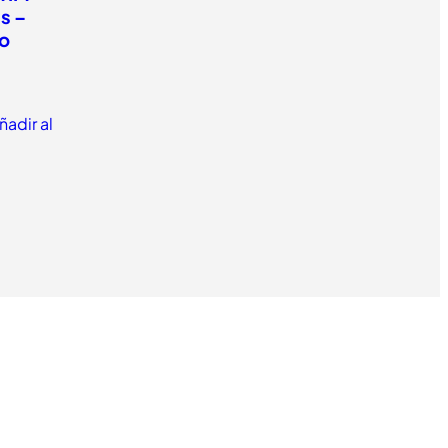
s –
o
ñadir al