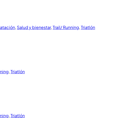
atación
,
Salud y bienestar
,
Trail/ Running
,
Triatlón
nning
,
Triatlón
nning
,
Triatlón