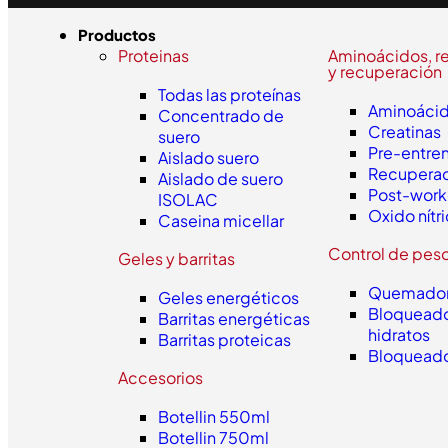
Productos
Proteinas
Aminoácidos, r
y recuperación
Todas las proteínas
Aminoáci
Concentrado de
Creatinas
suero
Pre-entre
Aislado suero
Recupera
Aislado de suero
Post-work
ISOLAC
Oxido nítr
Caseina micellar
Control de pes
Geles y barritas
Quemador
Geles energéticos
Bloqueado
Barritas energéticas
hidratos
Barritas proteicas
Bloqueado
Accesorios
Botellin 550ml
Botellin 750ml