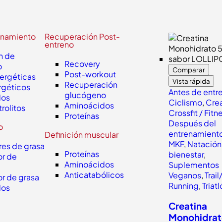
enamiento
Recuperación Post-
entreno
n de
Recovery
o
Comparar
Post-workout
nergéticas
Vista rápida
Recuperación
rgéticos
Antes de entr
glucógeno
dos
Ciclismo
,
Crea
Aminoácidos
trolitos
Crossfit / Fitn
Proteínas
Después del
o
entrenamient
Definición muscular
MKF
,
Natación
es de grasa
Proteínas
bienestar
,
r de
Aminoácidos
Suplementos
Anticatabólicos
Veganos
,
Trail
r de grasa
Running
,
Triat
dos
Creatina
Monohidra