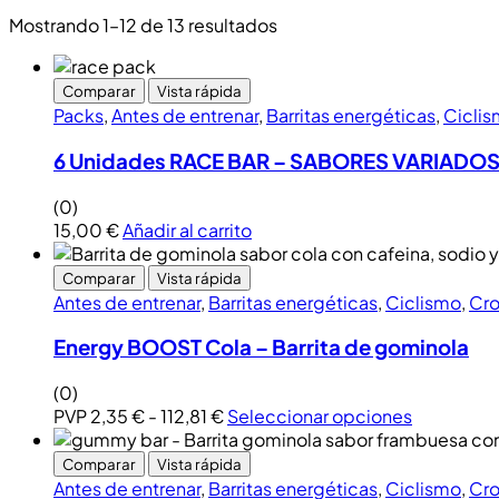
Mostrando 1–12 de 13 resultados
Comparar
Vista rápida
Packs
,
Antes de entrenar
,
Barritas energéticas
,
Cicli
6 Unidades RACE BAR – SABORES VARIADO
(0)
15,00
€
Añadir al carrito
Comparar
Vista rápida
Antes de entrenar
,
Barritas energéticas
,
Ciclismo
,
Cro
Energy BOOST Cola – Barrita de gominola
(0)
PVP
2,35
€
-
112,81
€
Seleccionar opciones
Comparar
Vista rápida
Antes de entrenar
,
Barritas energéticas
,
Ciclismo
,
Cro