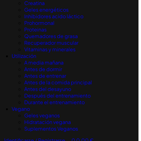
Creatina
Geles energéticos
Inhibidores acido láctico
Prohormonal
Proteinas
Quemadores de grasa
Recuperador muscular
Vitaminas y minerales
Utilización
A media mañana
Antes de dormir
Antes de entrenar
Antes de la comida principal
Antes del desayuno
Después del entrenamiento
Durante el entrenamiento
Vegano
Geles veganos
Hidratación vegana
Suplementos Veganos
Identificarse / Registrarse
0
0,00
€