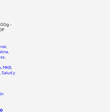
enar
,
tina
,
ess
,
o
,
MKB
,
,
Salud y
/
lón
to