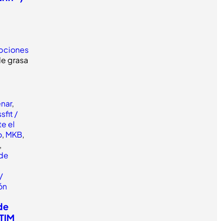
pciones
enar
,
sfit /
e el
o
,
MKB
,
,
de
/
lón
de
STIM