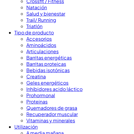
Crossfit / Fitness
Natación
Salud y bienestar
Trail/ Running
Triatlón
Tipo de producto
Accesorios
Aminoácidos
Articulaciones
Barritas energéticas
Barritas proteicas
Bebidas isotónicas
Creatina
Geles energéticos
Inhibidores acido láctico
Prohormonal
Proteinas
Quemadores de grasa
Recuperador muscular
Vitaminas y minerales
Utilización
A media mañana