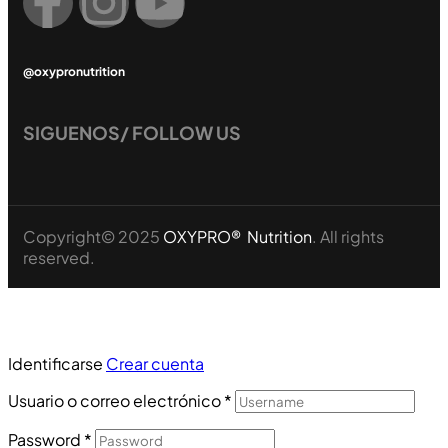
@oxypronutrition
SIGUENOS/ FOLLOW US
Copyright© 2025
OXYPRO® Nutrition
. All rights
reserved.
Identificarse
Crear cuenta
Usuario o correo electrónico
*
Password
*