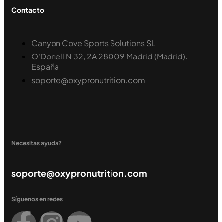
Contacto
Canyon Cove Sports Solutions SL
O'Donell N 32, 2A 28009 Madrid (Madrid).
España
soporte@oxypronutrition.com
Necesitas ayuda?
soporte@oxypronutrition.com
Síguenos en redes