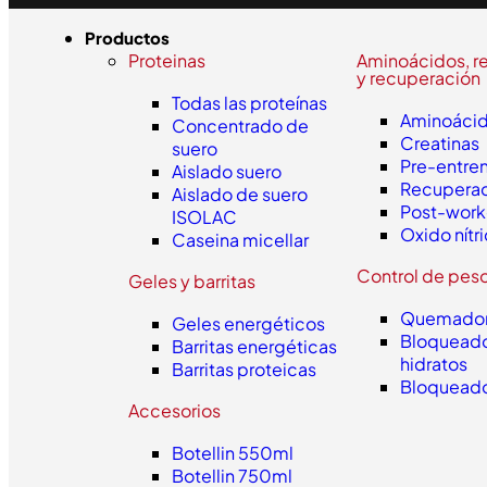
Productos
Proteinas
Aminoácidos, r
y recuperación
Todas las proteínas
Aminoáci
Concentrado de
Creatinas
suero
Pre-entre
Aislado suero
Recupera
Aislado de suero
Post-work
ISOLAC
Oxido nítr
Caseina micellar
Control de pes
Geles y barritas
Quemador
Geles energéticos
Bloqueado
Barritas energéticas
hidratos
Barritas proteicas
Bloqueado
Accesorios
Botellin 550ml
Botellin 750ml