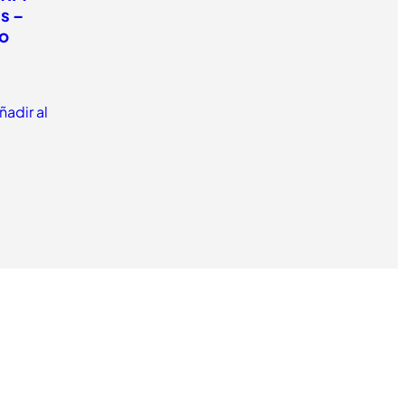
s –
o
ñadir al