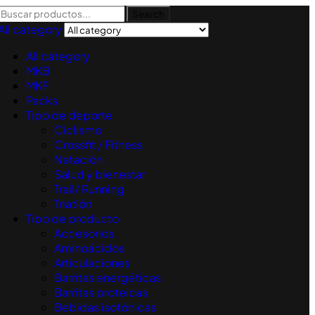
Search
All category
All category
MKB
MKF
Packs
Tipo de deporte
Ciclismo
Crossfit / Fitness
Natación
Salud y bienestar
Trail/ Running
Triatlón
Tipo de producto
Accesorios
Aminoácidos
Articulaciones
Barritas energéticas
Barritas proteicas
Bebidas isotónicas