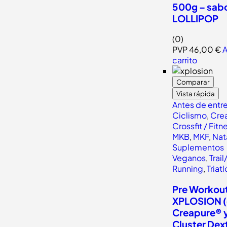
500g – sab
LOLLIPOP
(0)
PVP
46,00
€
A
carrito
Comparar
Vista rápida
Antes de entr
Ciclismo
,
Crea
Crossfit / Fitn
MKB
,
MKF
,
Nat
Suplementos
Veganos
,
Trail
Running
,
Triat
Pre Workou
XPLOSION 
Creapure® 
Cluster Dext