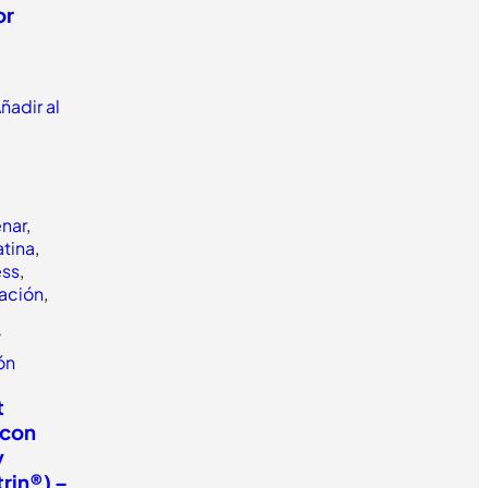
or
ñadir al
enar
,
tina
,
ess
,
ación
,
/
lón
t
(con
y
rin®) –