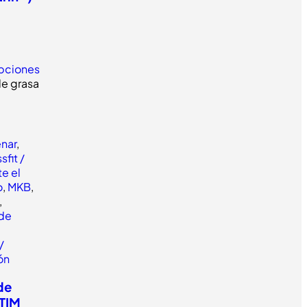
pciones
enar
,
sfit /
e el
o
,
MKB
,
,
de
/
lón
de
STIM