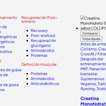
enamiento
Recuperación Post-
entreno
n de
Recovery
o
Comparar
Post-workout
nergéticas
Vista rápida
Recuperación
rgéticos
Antes de entr
glucógeno
dos
Ciclismo
,
Crea
Aminoácidos
trolitos
Crossfit / Fitn
Proteínas
Después del
o
entrenamient
Definición muscular
MKF
,
Natación
es de grasa
Proteínas
bienestar
,
r de
Aminoácidos
Suplementos
Anticatabólicos
Veganos
,
Trail
r de grasa
Running
,
Triat
dos
Creatina
Monohidra