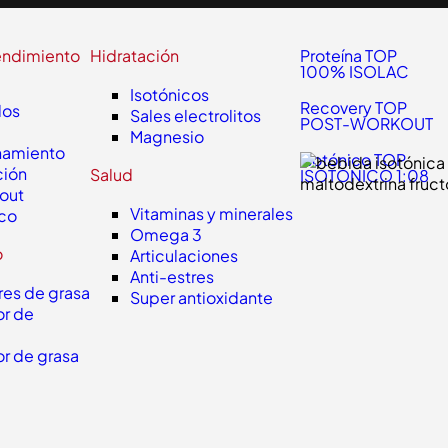
endimiento
Hidratación
Proteína TOP
100% ISOLAC
Isotónicos
Recovery TOP
dos
Sales electrolitos
POST-WORKOUT
Magnesio
namiento
Isotónico TOP
ción
Salud
ISOTONICO 1:08
out
Vitaminas y minerales
ico
Omega 3
o
Articulaciones
Anti-estres
es de grasa
Super antioxidante
r de
r de grasa