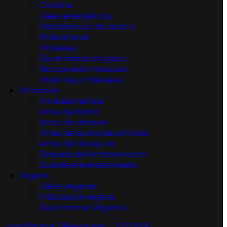
Creatina
Geles energéticos
Inhibidores acido láctico
Prohormonal
Proteinas
Quemadores de grasa
Recuperador muscular
Vitaminas y minerales
Utilización
A media mañana
Antes de dormir
Antes de entrenar
Antes de la comida principal
Antes del desayuno
Después del entrenamiento
Durante el entrenamiento
Vegano
Geles veganos
Hidratación vegana
Suplementos Veganos
Identificarse / Registrarse
0
0,00
€