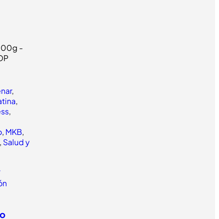
enar
,
tina
,
ess
,
o
,
MKB
,
,
Salud y
/
lón
to