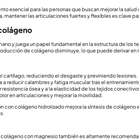
o esencial para las personas que buscan mejorar la salud de
 mantener las articulaciones fuertes y flexibles es clave p
 colágeno
ano y juega un papel fundamental en la estructura de los t
a producción de colágeno disminuye, lo que puede derivar en 
l cartílago, reduciendo el desgaste y previniendo lesiones.
 a reducir calambres y fatiga muscular tras el entrenamient
 resistencia ósea y a la elasticidad de los tejidos conectivo
olor en articulaciones y mejorar la movilidad.
 con colágeno hidrolizado mejora la síntesis de colágeno e
s.
 el colágeno con magnesio también es altamente recomendab