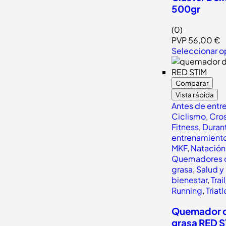
500gr
(0)
PVP
56,00
€
Seleccionar o
Comparar
Vista rápida
Antes de entr
Ciclismo
,
Cros
Fitness
,
Durant
entrenamient
MKF
,
Natación
Quemadores 
grasa
,
Salud y
bienestar
,
Trail
Running
,
Triat
Quemador 
grasa RED 