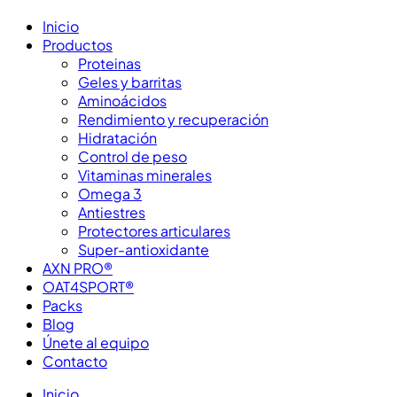
Inicio
Productos
Proteinas
Geles y barritas
Aminoácidos
Rendimiento y recuperación
Hidratación
Control de peso
Vitaminas minerales
Omega 3
Antiestres
Protectores articulares
Super-antioxidante
AXN PRO®
OAT4SPORT®
Packs
Blog
Únete al equipo
Contacto
Inicio