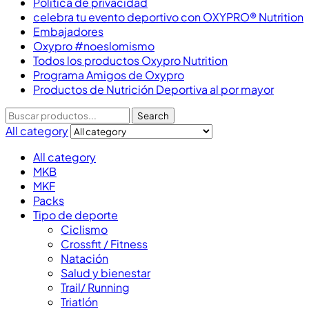
Politica de privacidad
celebra tu evento deportivo con OXYPRO® Nutrition
Embajadores
Oxypro #noeslomismo
Todos los productos Oxypro Nutrition
Programa Amigos de Oxypro
Productos de Nutrición Deportiva al por mayor
Search
All category
All category
MKB
MKF
Packs
Tipo de deporte
Ciclismo
Crossfit / Fitness
Natación
Salud y bienestar
Trail/ Running
Triatlón