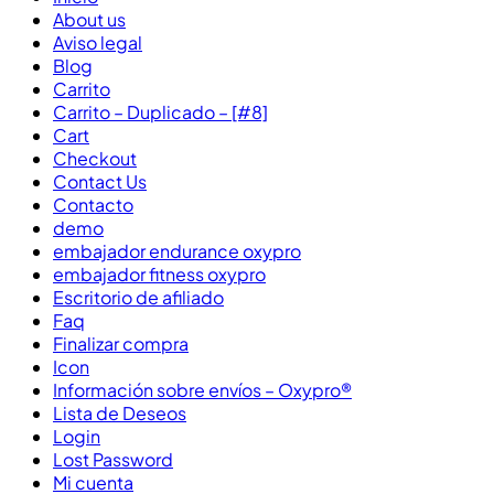
About us
Aviso legal
Blog
Carrito
Carrito – Duplicado – [#8]
Cart
Checkout
Contact Us
Contacto
demo
embajador endurance oxypro
embajador fitness oxypro
Escritorio de afiliado
Faq
Finalizar compra
Icon
Información sobre envíos – Oxypro®
Lista de Deseos
Login
Lost Password
Mi cuenta