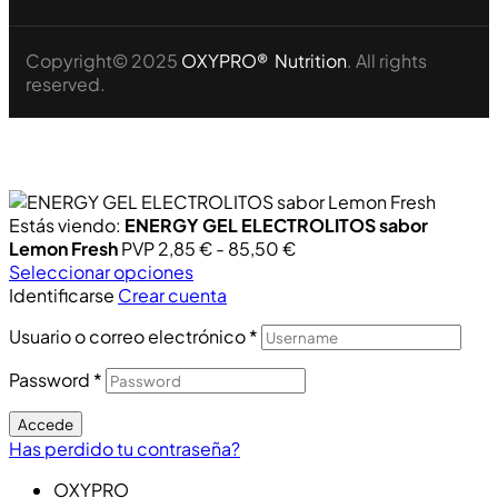
Copyright© 2025
OXYPRO® Nutrition
. All rights
reserved.
Estás viendo:
ENERGY GEL ELECTROLITOS sabor
Lemon Fresh
PVP
2,85
€
-
85,50
€
Seleccionar opciones
Identificarse
Crear cuenta
Usuario o correo electrónico
*
Password
*
Accede
Has perdido tu contraseña?
OXYPRO