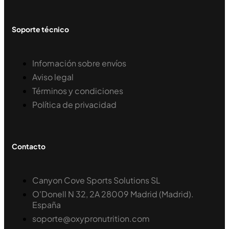
Soporte técnico
Infomación sobre envíos
Aviso legal
Términos y condiciones
Política de privacidad
Contacto
Canyon Cove Sports Solutions SL
O'Donell N 32, 2A 28009 Madrid (Madrid).
España
soporte@oxypronutrition.com