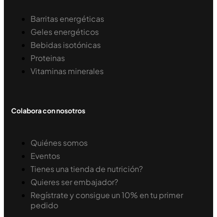
Barritas energéticas
Geles energéticos
Bebidas isotónicas
Proteinas
Vitaminas minerales
Colabora con nosotros
Quiénes somos
Eventos
Tienes una tienda de nutrición?
Quieres ser embajador?
Regístrate y consigue un 10% en tu primer
pedido