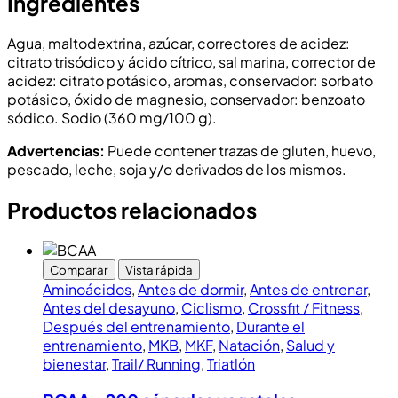
Ingredientes
Agua, maltodextrina, azúcar, correctores de acidez:
citrato trisódico y ácido cítrico, sal marina, corrector de
acidez: citrato potásico, aromas, conservador: sorbato
potásico, óxido de magnesio, conservador: benzoato
sódico. Sodio (360 mg/100 g).
Advertencias:
Puede contener trazas de gluten, huevo,
pescado, leche, soja y/o derivados de los mismos.
Productos relacionados
Comparar
Vista rápida
Aminoácidos
,
Antes de dormir
,
Antes de entrenar
,
Antes del desayuno
,
Ciclismo
,
Crossfit / Fitness
,
Después del entrenamiento
,
Durante el
entrenamiento
,
MKB
,
MKF
,
Natación
,
Salud y
bienestar
,
Trail/ Running
,
Triatlón