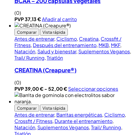
BCAA – 200 cápsulas vegetales
(0)
PVP
37,13
€
Añadir al carrito
Comparar
Vista rápida
Antes de entrenar
,
Ciclismo
,
Creatina
,
Crossfit /
Fitness
,
Después del entrenamiento
,
MKB
,
MKF
,
Natación
,
Salud y bienestar
,
Suplementos Veganos
,
Trail/ Running
,
Triatlón
CREATINA (Creapure®)
(0)
PVP
39,00
€
-
52,00
€
Seleccionar opciones
Comparar
Vista rápida
Antes de entrenar
,
Barritas energéticas
,
Ciclismo
,
Crossfit / Fitness
,
Durante el entrenamiento
,
Natación
,
Suplementos Veganos
,
Trail/ Running
,
Triatlón