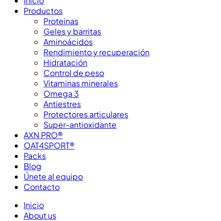
Inicio
Productos
Proteinas
Geles y barritas
Aminoácidos
Rendimiento y recuperación
Hidratación
Control de peso
Vitaminas minerales
Omega 3
Antiestres
Protectores articulares
Super-antioxidante
AXN PRO®
OAT4SPORT®
Packs
Blog
Únete al equipo
Contacto
Inicio
About us