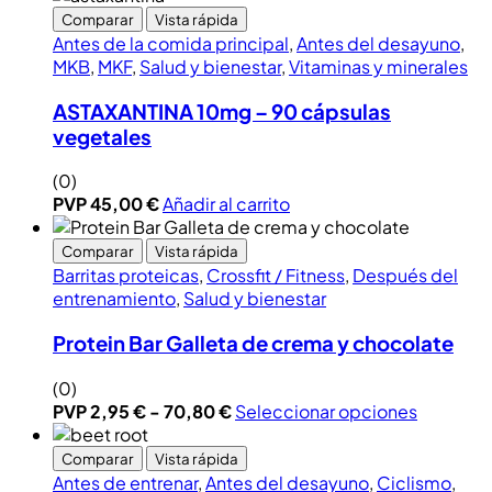
Comparar
Vista rápida
Antes de la comida principal
,
Antes del desayuno
,
MKB
,
MKF
,
Salud y bienestar
,
Vitaminas y minerales
ASTAXANTINA 10mg – 90 cápsulas
vegetales
(0)
PVP
45,00
€
Añadir al carrito
Comparar
Vista rápida
Barritas proteicas
,
Crossfit / Fitness
,
Después del
entrenamiento
,
Salud y bienestar
Protein Bar Galleta de crema y chocolate
(0)
PVP
2,95
€
-
70,80
€
Seleccionar opciones
Comparar
Vista rápida
Antes de entrenar
,
Antes del desayuno
,
Ciclismo
,