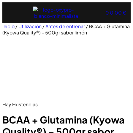
0
0,00
€
Inicio
/
Utilización
/
Antes de entrenar
/ BCAA + Glutamina
(Kyowa Quality®) – 500gr sabor limón
Hay Existencias
BCAA + Glutamina (Kyowa
Quality®) – 500gr sabor