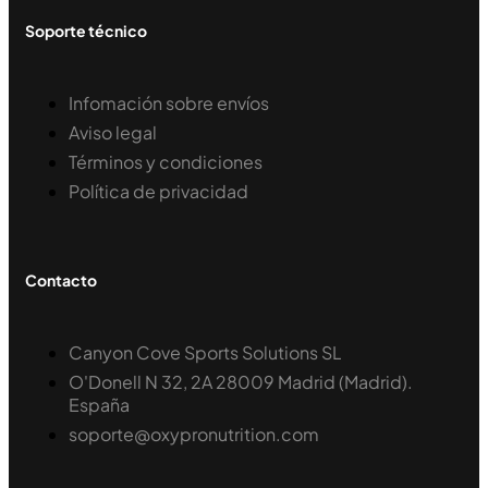
Soporte técnico
Infomación sobre envíos
Aviso legal
Términos y condiciones
Política de privacidad
Contacto
Canyon Cove Sports Solutions SL
O'Donell N 32, 2A 28009 Madrid (Madrid).
España
soporte@oxypronutrition.com