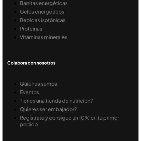
Barritas energéticas
Geles energéticos
Bebidas isotónicas
Proteinas
Vitaminas minerales
Colabora con nosotros
Quiénes somos
Eventos
Tienes una tienda de nutrición?
Quieres ser embajador?
Regístrate y consigue un 10% en tu primer
pedido