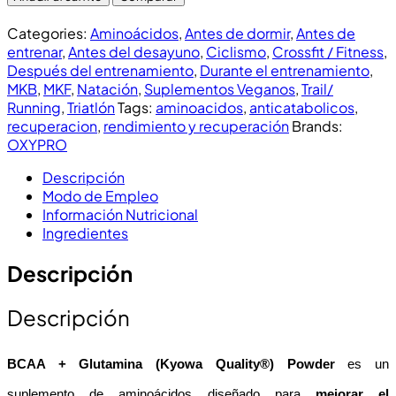
Categories:
Aminoácidos
,
Antes de dormir
,
Antes de
entrenar
,
Antes del desayuno
,
Ciclismo
,
Crossfit / Fitness
,
Después del entrenamiento
,
Durante el entrenamiento
,
MKB
,
MKF
,
Natación
,
Suplementos Veganos
,
Trail/
Running
,
Triatlón
Tags:
aminoacidos
,
anticatabolicos
,
recuperacion
,
rendimiento y recuperación
Brands:
OXYPRO
Descripción
Modo de Empleo
Información Nutricional
Ingredientes
Descripción
Descripción
BCAA + Glutamina (Kyowa Quality®) Powder
 es un 
suplemento de aminoácidos diseñado para 
mejorar el 