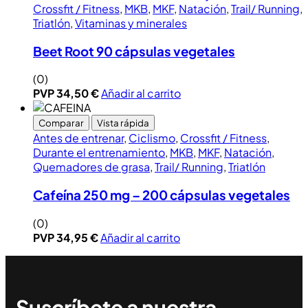
Crossfit / Fitness
,
MKB
,
MKF
,
Natación
,
Trail/ Running
,
Triatlón
,
Vitaminas y minerales
Beet Root 90 cápsulas vegetales
(0)
PVP
34,50
€
Añadir al carrito
Comparar
Vista rápida
Antes de entrenar
,
Ciclismo
,
Crossfit / Fitness
,
Durante el entrenamiento
,
MKB
,
MKF
,
Natación
,
Quemadores de grasa
,
Trail/ Running
,
Triatlón
Cafeína 250 mg – 200 cápsulas vegetales
(0)
PVP
34,95
€
Añadir al carrito
Suscríbete a nuestra