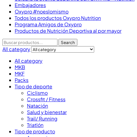
Embajadores
Oxypro #noeslomismo
Todos los productos Oxypro Nutrition
Programa Amigos de Oxypro
Productos de Nutrición Deportiva al por mayor
Search
All category
All category
MKB
MKF
Packs
Tipo de deporte
Ciclismo
Crossfit / Fitness
Natación
Salud y bienestar
Trail/ Running
Triatlón
Tipo de producto