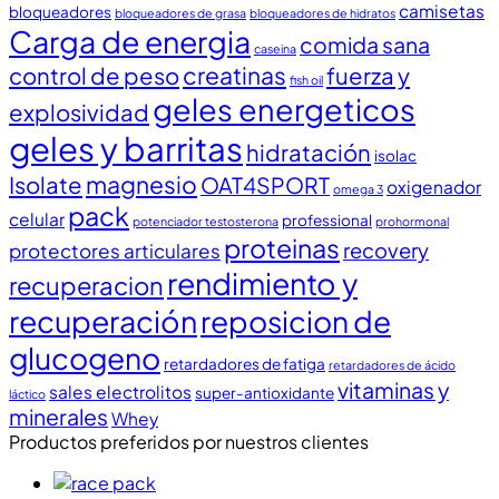
camisetas
bloqueadores
bloqueadores de grasa
bloqueadores de hidratos
Carga de energia
comida sana
caseina
creatinas
control de peso
fuerza y
fish oil
geles energeticos
explosividad
geles y barritas
hidratación
isolac
magnesio
Isolate
OAT4SPORT
oxigenador
omega 3
pack
celular
professional
potenciador testosterona
prohormonal
proteinas
recovery
protectores articulares
rendimiento y
recuperacion
recuperación
reposicion de
glucogeno
retardadores de fatiga
retardadores de ácido
vitaminas y
sales electrolitos
super-antioxidante
láctico
minerales
Whey
Productos preferidos por nuestros clientes