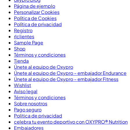
Página de ejemplo
Personalizar Cookies
Política de Cookies
Política de privacidad
Registro
rlclientes
Sample Page
Shop
Términos y condiciones
Tienda
Únete al equipo de Oxypro
Únete al equipo de Oxypro – embajador Endurance
Únete al equipo de Oxypro – embajador Fitness
Wishlist
Aviso legal
Términos y condiciones
Sobre nosotros
Pago seguro
Politica de privacidad
celebra tu evento deportivo con OXYPRO® Nutrition
Embajadores