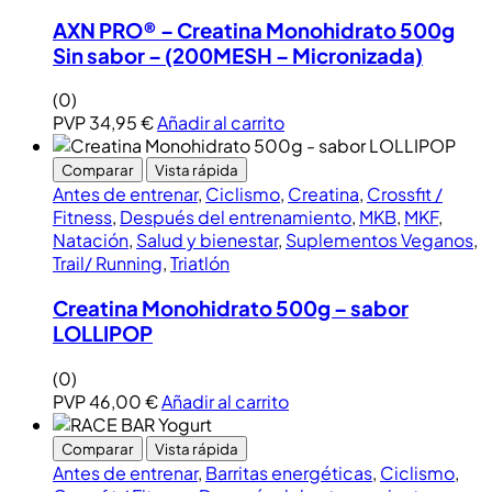
AXN PRO® – Creatina Monohidrato 500g
Sin sabor – (200MESH – Micronizada)
(0)
PVP
34,95
€
Añadir al carrito
Comparar
Vista rápida
Antes de entrenar
,
Ciclismo
,
Creatina
,
Crossfit /
Fitness
,
Después del entrenamiento
,
MKB
,
MKF
,
Natación
,
Salud y bienestar
,
Suplementos Veganos
,
Trail/ Running
,
Triatlón
Creatina Monohidrato 500g – sabor
LOLLIPOP
(0)
PVP
46,00
€
Añadir al carrito
Comparar
Vista rápida
Antes de entrenar
,
Barritas energéticas
,
Ciclismo
,