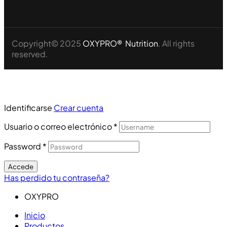
Copyright© 2025
OXYPRO® Nutrition
. All rights
reserved.
Identificarse
Crear cuenta
Usuario o correo electrónico
*
Password
*
Accede
Has perdido tu contraseña?
OXYPRO
Inicio
Productos