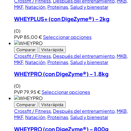
Crossfit / Fitness
,
Después del entrenamiento
,
MKB
,
MKF
,
Natación
,
Proteinas
,
Salud y bienestar
WHEYPLUS+ (con DigeZyme®) – 2kg
(0)
PVP
85,00
€
Seleccionar opciones
Comparar
Vista rápida
Crossfit / Fitness
,
Después del entrenamiento
,
MKB
,
MKF
,
Natación
,
Proteinas
,
Salud y bienestar
WHEYPRO (con DigeZyme®) – 1,8kg
(0)
PVP
79,95
€
Seleccionar opciones
Comparar
Vista rápida
Crossfit / Fitness
,
Después del entrenamiento
,
MKB
,
MKF
,
Natación
,
Proteinas
,
Salud y bienestar
WHEYPRO (con DigeZyme®) – 800g