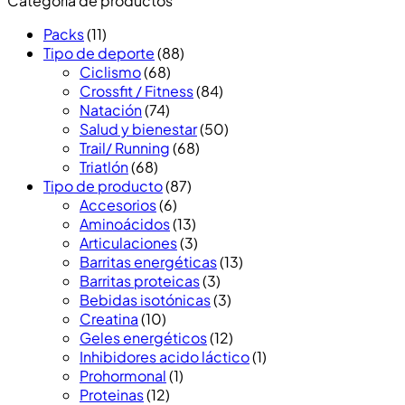
Categoría de productos
Packs
(11)
Tipo de deporte
(88)
Ciclismo
(68)
Crossfit / Fitness
(84)
Natación
(74)
Salud y bienestar
(50)
Trail/ Running
(68)
Triatlón
(68)
Tipo de producto
(87)
Accesorios
(6)
Aminoácidos
(13)
Articulaciones
(3)
Barritas energéticas
(13)
Barritas proteicas
(3)
Bebidas isotónicas
(3)
Creatina
(10)
Geles energéticos
(12)
Inhibidores acido láctico
(1)
Prohormonal
(1)
Proteinas
(12)