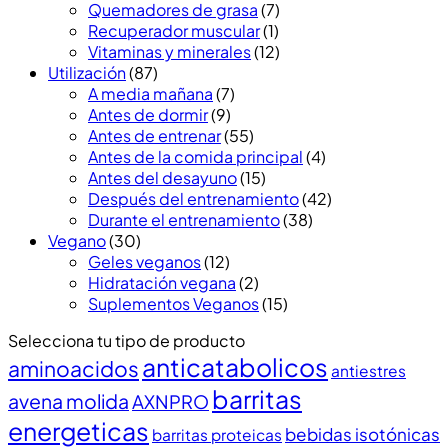
Quemadores de grasa
(7)
Recuperador muscular
(1)
Vitaminas y minerales
(12)
Utilización
(87)
A media mañana
(7)
Antes de dormir
(9)
Antes de entrenar
(55)
Antes de la comida principal
(4)
Antes del desayuno
(15)
Después del entrenamiento
(42)
Durante el entrenamiento
(38)
Vegano
(30)
Geles veganos
(12)
Hidratación vegana
(2)
Suplementos Veganos
(15)
Selecciona tu tipo de producto
anticatabolicos
aminoacidos
antiestres
barritas
avena molida
AXNPRO
energeticas
bebidas isotónicas
barritas proteicas