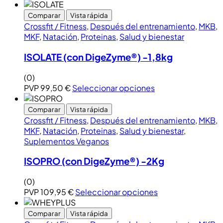
Comparar
Vista rápida
Crossfit / Fitness
,
Después del entrenamiento
,
MKB
,
MKF
,
Natación
,
Proteinas
,
Salud y bienestar
ISOLATE (con DigeZyme®) -1,8kg
(0)
PVP
99,50
€
Seleccionar opciones
Comparar
Vista rápida
Crossfit / Fitness
,
Después del entrenamiento
,
MKB
,
MKF
,
Natación
,
Proteinas
,
Salud y bienestar
,
Suplementos Veganos
ISOPRO (con DigeZyme®) -2Kg
(0)
PVP
109,95
€
Seleccionar opciones
Comparar
Vista rápida