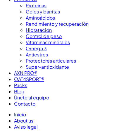
Proteinas
Geles y barritas
Aminoácidos
Rendimiento y recuperación
Hidratación
Control de peso
Vitaminas minerales
Omega 3
Antiestres
Protectores articulares
Super-antioxidante
AXN PRO®
OAT4SPORT®
Packs
Blog
Únete al equipo
Contacto
Inicio
About us
Aviso legal