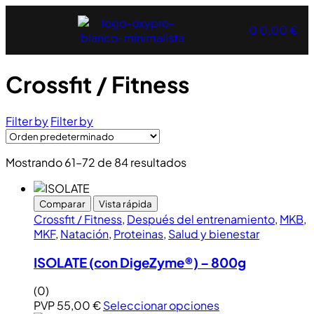
0
0,00
€
Crossfit / Fitness
Filter by
Filter by
Mostrando 61–72 de 84 resultados
Comparar
Vista rápida
Crossfit / Fitness
,
Después del entrenamiento
,
MKB
,
MKF
,
Natación
,
Proteinas
,
Salud y bienestar
ISOLATE (con DigeZyme®) – 800g
(0)
PVP
55,00
€
Seleccionar opciones