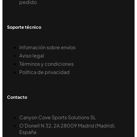
pedido
Soporte técnico
Infomación sobre envíos
Aviso legal
Términos y condiciones
Política de privacidad
Contacto
Canyon Cove Sports Solutions SL
O'Donell N 32, 2A 28009 Madrid (Madrid).
España