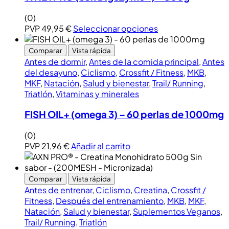
(0)
PVP
49,95
€
Seleccionar opciones
Comparar
Vista rápida
Antes de dormir
,
Antes de la comida principal
,
Antes
del desayuno
,
Ciclismo
,
Crossfit / Fitness
,
MKB
,
MKF
,
Natación
,
Salud y bienestar
,
Trail/ Running
,
Triatlón
,
Vitaminas y minerales
FISH OIL+ (omega 3) – 60 perlas de 1000mg
(0)
PVP
21,96
€
Añadir al carrito
Comparar
Vista rápida
Antes de entrenar
,
Ciclismo
,
Creatina
,
Crossfit /
Fitness
,
Después del entrenamiento
,
MKB
,
MKF
,
Natación
,
Salud y bienestar
,
Suplementos Veganos
,
Trail/ Running
,
Triatlón