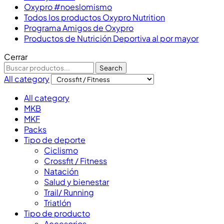
Oxypro #noeslomismo
Todos los productos Oxypro Nutrition
Programa Amigos de Oxypro
Productos de Nutrición Deportiva al por mayor
Cerrar
Search
All category
All category
MKB
MKF
Packs
Tipo de deporte
Ciclismo
Crossfit / Fitness
Natación
Salud y bienestar
Trail/ Running
Triatlón
Tipo de producto
Accesorios