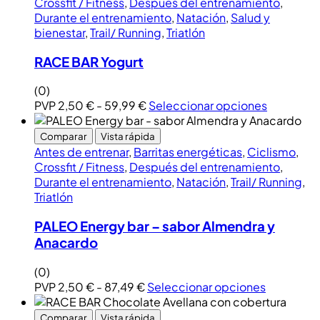
Crossfit / Fitness
,
Después del entrenamiento
,
Durante el entrenamiento
,
Natación
,
Salud y
bienestar
,
Trail/ Running
,
Triatlón
RACE BAR Yogurt
(0)
PVP
2,50
€
-
59,99
€
Seleccionar opciones
Comparar
Vista rápida
Antes de entrenar
,
Barritas energéticas
,
Ciclismo
,
Crossfit / Fitness
,
Después del entrenamiento
,
Durante el entrenamiento
,
Natación
,
Trail/ Running
,
Triatlón
PALEO Energy bar – sabor Almendra y
Anacardo
(0)
PVP
2,50
€
-
87,49
€
Seleccionar opciones
Comparar
Vista rápida