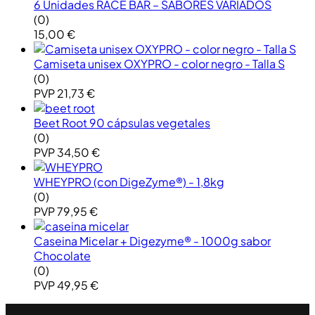
6 Unidades RACE BAR – SABORES VARIADOS
(0)
15,00
€
Camiseta unisex OXYPRO - color negro - Talla S
(0)
PVP
21,73
€
Beet Root 90 cápsulas vegetales
(0)
PVP
34,50
€
WHEYPRO (con DigeZyme®) - 1,8kg
(0)
PVP
79,95
€
Caseina Micelar + Digezyme® - 1000g sabor
Chocolate
(0)
PVP
49,95
€