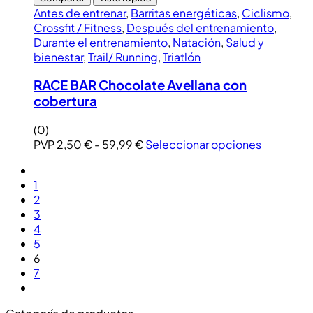
Antes de entrenar
,
Barritas energéticas
,
Ciclismo
,
Crossfit / Fitness
,
Después del entrenamiento
,
Durante el entrenamiento
,
Natación
,
Salud y
bienestar
,
Trail/ Running
,
Triatlón
RACE BAR Chocolate Avellana con
cobertura
(0)
PVP
2,50
€
-
59,99
€
Seleccionar opciones
1
2
3
4
5
6
7