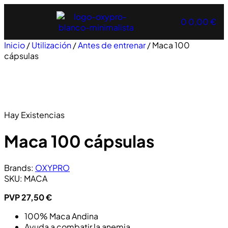
0
0,00
€
Inicio
/
Utilización
/
Antes de entrenar
/ Maca 100
cápsulas
Hay Existencias
Maca 100 cápsulas
Brands:
OXYPRO
SKU:
MACA
PVP
27,50
€
100% Maca Andina
Ayuda a combatir la anemia