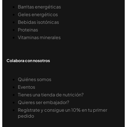
Barritas energéticas
Geles energéticos
Bebidas isotónicas
Proteinas
Vitaminas minerales
Colabora con nosotros
Quiénes somos
Eventos
Tienes una tienda de nutrición?
Quieres ser embajador?
Regístrate y consigue un 10% en tu primer
pedido