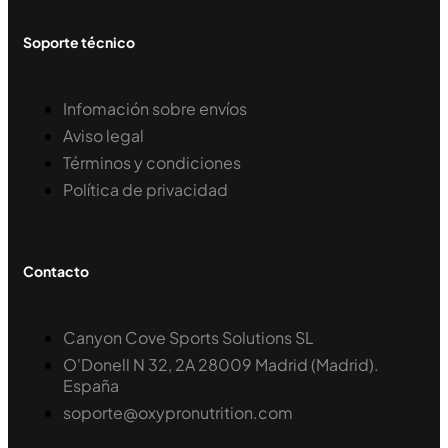
Soporte técnico
Infomación sobre envíos
Aviso legal
Términos y condiciones
Política de privacidad
Contacto
Canyon Cove Sports Solutions SL
O'Donell N 32, 2A 28009 Madrid (Madrid).
España
soporte@oxypronutrition.com