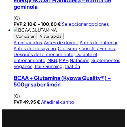
Energy BOOST Frambuesa – Barrita de
gominola
(0)
PVP
2,10
€
-
100,80
€
Seleccionar opciones
Comparar
Vista rápida
Aminoácidos
,
Antes de dormir
,
Antes de entrenar
,
Antes del desayuno
,
Ciclismo
,
Crossfit / Fitness
,
Después del entrenamiento
,
Durante el
entrenamiento
,
MKB
,
MKF
,
Natación
,
Suplementos
Veganos
,
Trail/ Running
,
Triatlón
BCAA + Glutamina (Kyowa Quality®) –
500gr sabor limón
(0)
PVP
49,95
€
Añadir al carrito