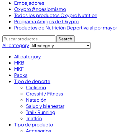
Embajadores
Oxypro #noeslomismo
Todos los productos Oxypro Nutrition
Programa Amigos de Oxypro
Productos de Nutrición Deportiva al por mayor
Search
All category
All category
MKB
MKF
Packs
Tipo de deporte
Ciclismo
Crossfit / Fitness
Natación
Salud y bienestar
Trail/ Running
Triatlón
Tipo de producto
Accesorios