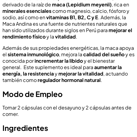
derivado de la raíz de
maca (Lepidium meyenii)
, rica en
minerales esenciales
como magnesio, calcio, fósforo y
sodio, así como en
vitaminas B1, B2, C y E
. Además, la
Maca Andina es una fuente de nutrientes naturales que
han sido utilizados durante siglos en Perú para
mejorar el
rendimiento físico
y la
vitalidad
.
Además de sus propiedades energéticas, la maca apoya
el
sistema inmunológico
, mejora la
calidad del sueño
y es
conocida por
incrementar la libido
y el bienestar
general. Este suplemento es ideal para
aumentar la
energía, la resistencia
y
mejorar la vitalidad
, actuando
también como
regulador hormonal natural
.
Modo de Empleo
Tomar 2 cápsulas con el desayuno y 2 cápsulas antes de
comer.
Ingredientes