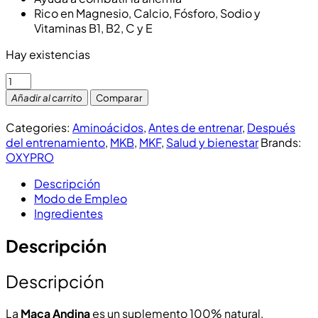
Rico en Magnesio, Calcio, Fósforo, Sodio y
Vitaminas B1, B2, C y E
Hay existencias
Añadir al carrito
Comparar
Categories:
Aminoácidos
,
Antes de entrenar
,
Después
del entrenamiento
,
MKB
,
MKF
,
Salud y bienestar
Brands:
OXYPRO
Descripción
Modo de Empleo
Ingredientes
Descripción
Descripción
La
Maca Andina
es un suplemento 100% natural,