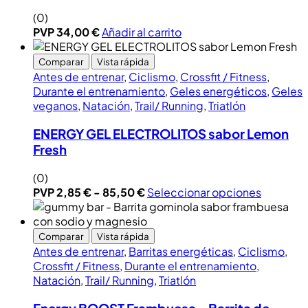
(0)
PVP
34,00
€
Añadir al carrito
Comparar
Vista rápida
Antes de entrenar
,
Ciclismo
,
Crossfit / Fitness
,
Durante el entrenamiento
,
Geles energéticos
,
Geles
veganos
,
Natación
,
Trail/ Running
,
Triatlón
ENERGY GEL ELECTROLITOS sabor Lemon
Fresh
(0)
PVP
2,85
€
-
85,50
€
Seleccionar opciones
Comparar
Vista rápida
Antes de entrenar
,
Barritas energéticas
,
Ciclismo
,
Crossfit / Fitness
,
Durante el entrenamiento
,
Natación
,
Trail/ Running
,
Triatlón