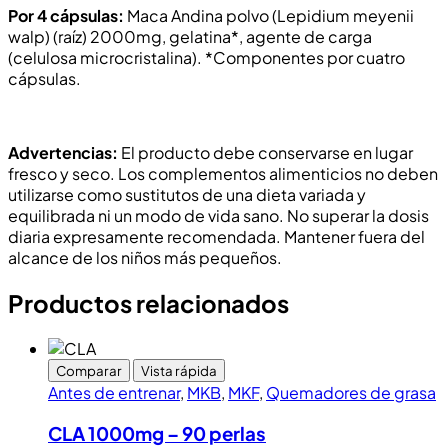
Por 4 cápsulas:
Maca Andina polvo (Lepidium meyenii
walp) (raíz) 2000mg, gelatina*, agente de carga
(celulosa microcristalina). *Componentes por cuatro
cápsulas.
Advertencias:
El producto debe conservarse en lugar
fresco y seco. Los complementos alimenticios no deben
utilizarse como sustitutos de una dieta variada y
equilibrada ni un modo de vida sano. No superar la dosis
diaria expresamente recomendada. Mantener fuera del
alcance de los niños más pequeños.
Productos relacionados
Comparar
Vista rápida
Antes de entrenar
,
MKB
,
MKF
,
Quemadores de grasa
CLA 1000mg – 90 perlas