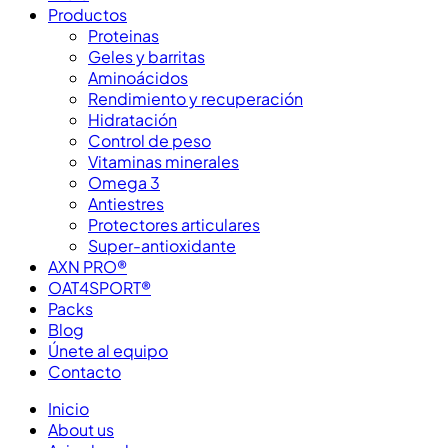
Productos
Proteinas
Geles y barritas
Aminoácidos
Rendimiento y recuperación
Hidratación
Control de peso
Vitaminas minerales
Omega 3
Antiestres
Protectores articulares
Super-antioxidante
AXN PRO®
OAT4SPORT®
Packs
Blog
Únete al equipo
Contacto
Inicio
About us