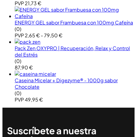
PVP
21,73
€
ENERGY GEL sabor Frambuesa con 100mg Cafeína
(0)
PVP
2,65
€
-
79,50
€
Pack Zen OXYPRO | Recuperación, Relax y Control
del Estrés
(0)
87,90
€
Caseina Micelar + Digezyme® - 1000g sabor
Chocolate
(0)
PVP
49,95
€
Suscríbete a nuestra