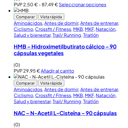
PVP
2,50
€
-
87,49
€
Seleccionar opciones
Comparar
Vista rápida
Aminoácidos
,
Antes de dormir
,
Antes de entrenar
,
Ciclismo
,
Crossfit / Fitness
,
MKB
,
MKF
,
Natación
,
Salud y bienestar
,
Trail/ Running
,
Triatlón
HMB – Hidroximetilbutirato cálcico – 90
cápsulas vegetales
(0)
PVP
29,95
€
Añadir al carrito
Comparar
Vista rápida
Aminoácidos
,
Antes de dormir
,
Antes de entrenar
,
Ciclismo
,
Crossfit / Fitness
,
MKB
,
MKF
,
Natación
,
Salud y bienestar
,
Trail/ Running
,
Triatlón
NAC – N-Acetil L-Cisteína – 90 cápsulas
(0)