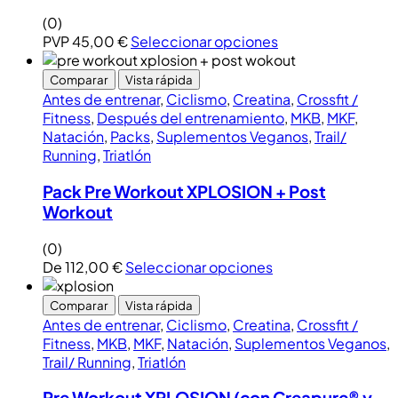
(0)
PVP
45,00
€
Seleccionar opciones
Comparar
Vista rápida
Antes de entrenar
,
Ciclismo
,
Creatina
,
Crossfit /
Fitness
,
Después del entrenamiento
,
MKB
,
MKF
,
Natación
,
Packs
,
Suplementos Veganos
,
Trail/
Running
,
Triatlón
Pack Pre Workout XPLOSION + Post
Workout
(0)
De
112,00
€
Seleccionar opciones
Comparar
Vista rápida
Antes de entrenar
,
Ciclismo
,
Creatina
,
Crossfit /
Fitness
,
MKB
,
MKF
,
Natación
,
Suplementos Veganos
,
Trail/ Running
,
Triatlón
Pre Workout XPLOSION (con Creapure® y