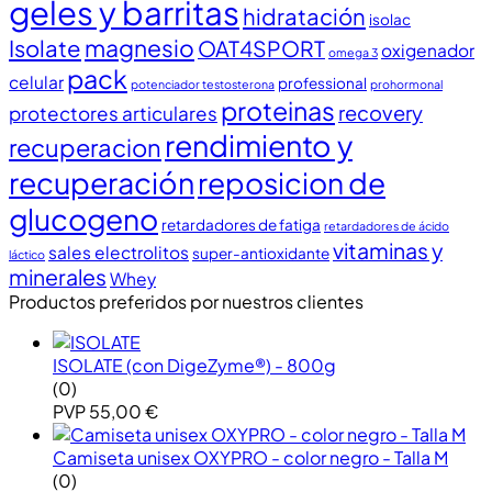
geles y barritas
hidratación
isolac
magnesio
Isolate
OAT4SPORT
oxigenador
omega 3
pack
celular
professional
potenciador testosterona
prohormonal
proteinas
recovery
protectores articulares
rendimiento y
recuperacion
recuperación
reposicion de
glucogeno
retardadores de fatiga
retardadores de ácido
vitaminas y
sales electrolitos
super-antioxidante
láctico
minerales
Whey
Productos preferidos por nuestros clientes
ISOLATE (con DigeZyme®) - 800g
(0)
PVP
55,00
€
Camiseta unisex OXYPRO - color negro - Talla M
(0)