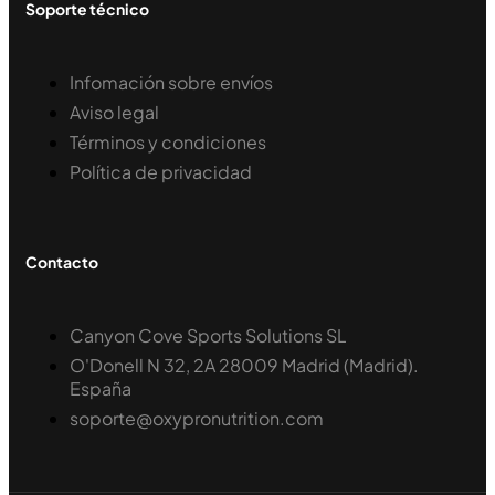
Soporte técnico
Infomación sobre envíos
Aviso legal
Términos y condiciones
Política de privacidad
Contacto
Canyon Cove Sports Solutions SL
O'Donell N 32, 2A 28009 Madrid (Madrid).
España
soporte@oxypronutrition.com