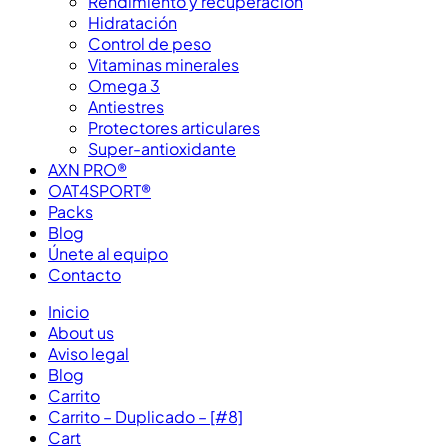
Rendimiento y recuperación
Hidratación
Control de peso
Vitaminas minerales
Omega 3
Antiestres
Protectores articulares
Super-antioxidante
AXN PRO®
OAT4SPORT®
Packs
Blog
Únete al equipo
Contacto
Inicio
About us
Aviso legal
Blog
Carrito
Carrito – Duplicado – [#8]
Cart