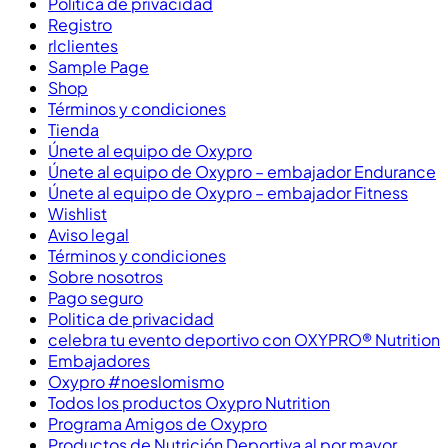
Política de privacidad
Registro
rlclientes
Sample Page
Shop
Términos y condiciones
Tienda
Únete al equipo de Oxypro
Únete al equipo de Oxypro – embajador Endurance
Únete al equipo de Oxypro – embajador Fitness
Wishlist
Aviso legal
Términos y condiciones
Sobre nosotros
Pago seguro
Politica de privacidad
celebra tu evento deportivo con OXYPRO® Nutrition
Embajadores
Oxypro #noeslomismo
Todos los productos Oxypro Nutrition
Programa Amigos de Oxypro
Productos de Nutrición Deportiva al por mayor