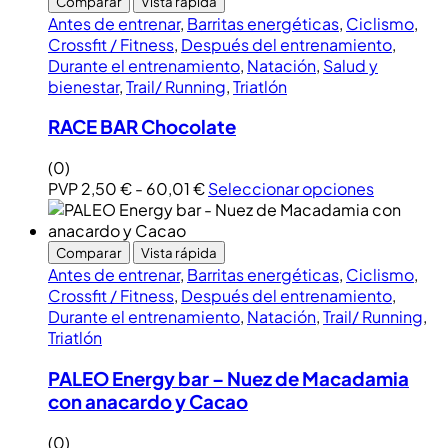
Comparar
Vista rápida
Antes de entrenar
,
Barritas energéticas
,
Ciclismo
,
Crossfit / Fitness
,
Después del entrenamiento
,
Durante el entrenamiento
,
Natación
,
Salud y
bienestar
,
Trail/ Running
,
Triatlón
RACE BAR Chocolate
(0)
PVP
2,50
€
-
60,01
€
Seleccionar opciones
Comparar
Vista rápida
Antes de entrenar
,
Barritas energéticas
,
Ciclismo
,
Crossfit / Fitness
,
Después del entrenamiento
,
Durante el entrenamiento
,
Natación
,
Trail/ Running
,
Triatlón
PALEO Energy bar – Nuez de Macadamia
con anacardo y Cacao
(0)