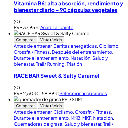
Vitamina B6: alta absorción, rendimiento y
bienestar diario – 90 cápsulas vegetales
(0)
PVP
37,95
€
Añadir al carrito
Comparar
Vista rápida
Antes de entrenar
,
Barritas energéticas
,
Ciclismo
,
Crossfit / Fitness
,
Después del entrenamiento
,
Durante el entrenamiento
,
Natación
,
Salud y
bienestar
,
Trail/ Running
,
Triatlón
RACE BAR Sweet & Salty Caramel
(0)
PVP
2,50
€
-
59,99
€
Seleccionar opciones
Comparar
Vista rápida
Antes de entrenar
,
Ciclismo
,
Crossfit / Fitness
,
Durante el entrenamiento
,
MKB
,
MKF
,
Natación
,
Quemadores de grasa
,
Salud y bienestar
,
Trail/