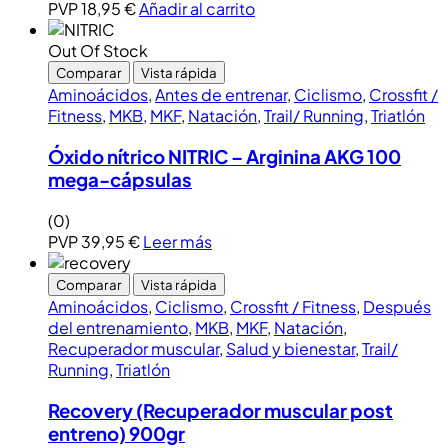
PVP
18,95
€
Añadir al carrito
Out Of Stock
Comparar
Vista rápida
Aminoácidos
,
Antes de entrenar
,
Ciclismo
,
Crossfit /
Fitness
,
MKB
,
MKF
,
Natación
,
Trail/ Running
,
Triatlón
Óxido nítrico NITRIC – Arginina AKG 100
mega-cápsulas
(0)
PVP
39,95
€
Leer más
Comparar
Vista rápida
Aminoácidos
,
Ciclismo
,
Crossfit / Fitness
,
Después
del entrenamiento
,
MKB
,
MKF
,
Natación
,
Recuperador muscular
,
Salud y bienestar
,
Trail/
Running
,
Triatlón
Recovery (Recuperador muscular post
entreno) 900gr