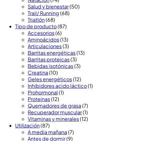
Salud y bienestar
(50)
Trail/ Running
(68)
Triatlón
(68)
Tipo de producto
(87)
Accesorios
(6)
Aminoácidos
(13)
Articulaciones
(3)
Barritas energéticas
(13)
Barritas proteicas
(3)
Bebidas isotónicas
(3)
Creatina
(10)
Geles energéticos
(12)
Inhibidores acido láctico
(1)
Prohormonal
(1)
Proteinas
(12)
Quemadores de grasa
(7)
Recuperador muscular
(1)
Vitaminas y minerales
(12)
Utilización
(87)
A media mañana
(7)
Antes de dormir
(9)