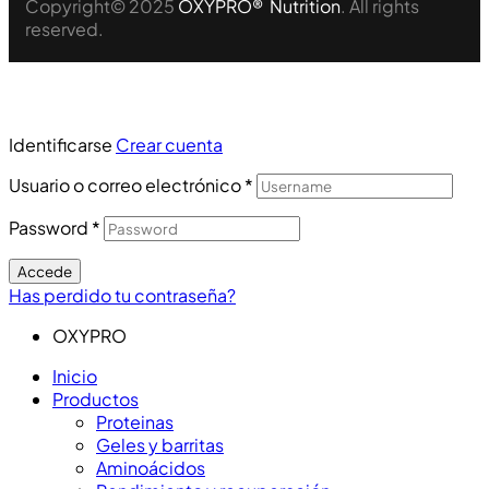
Copyright© 2025
OXYPRO® Nutrition
. All rights
reserved.
Identificarse
Crear cuenta
Usuario o correo electrónico
*
Password
*
Accede
Has perdido tu contraseña?
OXYPRO
Inicio
Productos
Proteinas
Geles y barritas
Aminoácidos