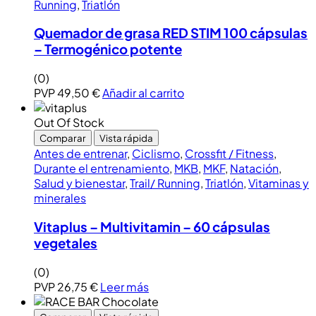
Running
,
Triatlón
Quemador de grasa RED STIM 100 cápsulas
– Termogénico potente
(0)
PVP
49,50
€
Añadir al carrito
Out Of Stock
Comparar
Vista rápida
Antes de entrenar
,
Ciclismo
,
Crossfit / Fitness
,
Durante el entrenamiento
,
MKB
,
MKF
,
Natación
,
Salud y bienestar
,
Trail/ Running
,
Triatlón
,
Vitaminas y
minerales
Vitaplus – Multivitamin – 60 cápsulas
vegetales
(0)
PVP
26,75
€
Leer más