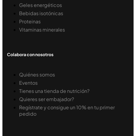
Geles energéticos
Bebidas isotónicas
Proteinas
Vitaminas minerales
Colabora con nosotros
Quiénes somos
Eventos
Tienes una tienda de nutrición?
Quieres ser embajador?
Regístrate y consigue un 10% en tu primer
pedido