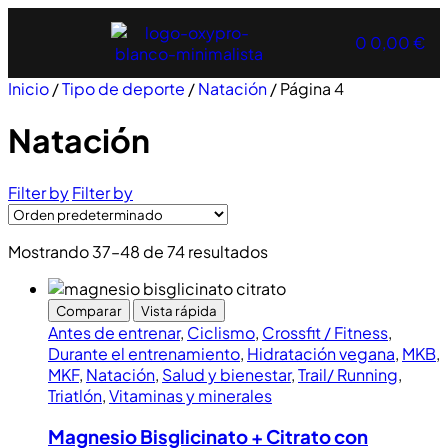
0
0,00
€
Inicio
/
Tipo de deporte
/
Natación
/ Página 4
Natación
Filter by
Filter by
Mostrando 37–48 de 74 resultados
Comparar
Vista rápida
Antes de entrenar
,
Ciclismo
,
Crossfit / Fitness
,
Durante el entrenamiento
,
Hidratación vegana
,
MKB
,
MKF
,
Natación
,
Salud y bienestar
,
Trail/ Running
,
Triatlón
,
Vitaminas y minerales
Magnesio Bisglicinato + Citrato con