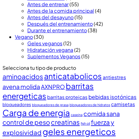
Antes de entrenar
(55)
Antes de la comida principal
(4)
Antes del desayuno
(15)
Después del entrenamiento
(42)
Durante el entrenamiento
(38)
Vegano
(30)
Geles veganos
(12)
Hidratación vegana
(2)
Suplementos Veganos
(15)
Selecciona tu tipo de producto
anticatabolicos
aminoacidos
antiestres
barritas
avena molida
AXNPRO
energeticas
bebidas isotónicas
barritas proteicas
camisetas
bloqueadores
bloqueadores de grasa
bloqueadores de hidratos
Carga de energia
comida sana
caseina
creatinas
control de peso
fuerza y
fish oil
geles energeticos
explosividad